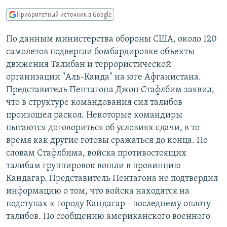
РАСПИСАНИЕ ВЕЩАНИЯ
Приоритетный источник в Google
ПОДПИШИТЕСЬ НА РАССЫЛКУ
По данным министерства обороны США, около 120
самолетов подвергли бомбардировке объекты
СОЦИАЛЬНЫЕ СЕТИ
движения Талибан и террористической
организации "Аль-Каида" на юге Афганистана.
Представитель Пентагона Джон Стафлбим заявил,
что в структуре командования сил талибов
произошел раскол. Некоторые командиры
Все сайты РСЕ/РС
пытаются договориться об условиях сдачи, в то
время как другие готовы сражаться до конца. По
словам Стафлбима, войска противостоящих
талибам группировок вошли в провинцию
Кандагар. Представитель Пентагона не подтвердил
информацию о том, что войска находятся на
подступах к городу Кандагар - последнему оплоту
талибов. По сообщению американского военного