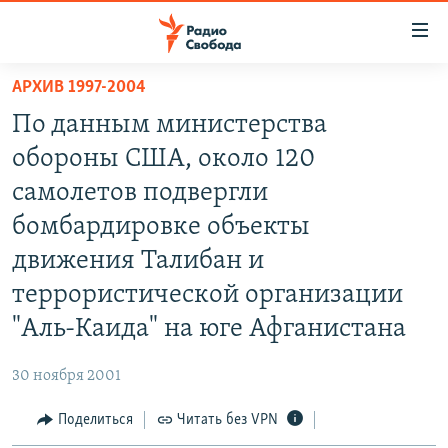
Ссылки
для
упрощенного
АРХИВ 1997-2004
ПРОГРАММЫ
доступа
По данным министерства
ПОДКАСТЫ
Вернуться
обороны США, около 120
к
АВТОРСКИЕ ПРОЕКТЫ
самолетов подвергли
основному
ЦИТАТЫ СВОБОДЫ
содержанию
бомбардировке объекты
Вернутся
МНЕНИЯ
движения Талибан и
к
КУЛЬТУРА
террористической организации
главной
навигации
IDEL.РЕАЛИИ
"Аль-Каида" на юге Афганистана
Вернутся
КАВКАЗ.РЕАЛИИ
к
30 ноября 2001
СЕВЕР.РЕАЛИИ
поиску
Поделиться
Читать без VPN
СИБИРЬ.РЕАЛИИ