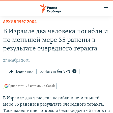
Ссылки
для
упрощенного
АРХИВ 1997-2004
ПРОГРАММЫ
доступа
В Израиле два человека погибли и
ПОДКАСТЫ
Вернуться
по меньшей мере 35 ранены в
к
АВТОРСКИЕ ПРОЕКТЫ
результате очередного теракта
основному
ЦИТАТЫ СВОБОДЫ
содержанию
27 ноября 2001
Вернутся
МНЕНИЯ
к
Поделиться
Читать без VPN
КУЛЬТУРА
главной
навигации
IDEL.РЕАЛИИ
Приоритетный источник в Google
Вернутся
КАВКАЗ.РЕАЛИИ
к
В Израиле два человека погибли и по меньшей
СЕВЕР.РЕАЛИИ
поиску
мере 35 ранены в результате очередного теракта.
СИБИРЬ.РЕАЛИИ
Трое палестинцев открыли беспорядочный огонь на