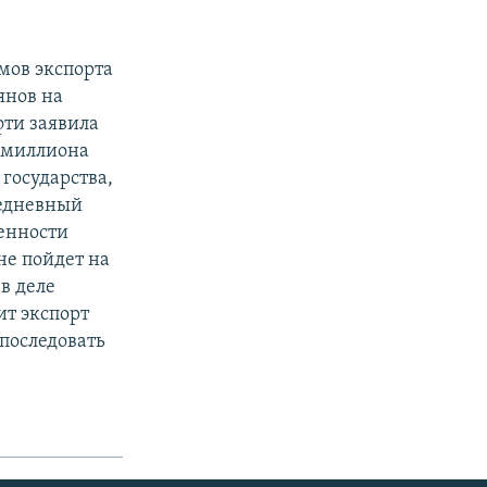
мов экспорта
янов на
фти заявила
а миллиона
 государства,
жедневный
енности
не пойдет на
в деле
ит экспорт
 последовать