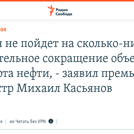
004
я не пойдет на сколько-н
тельное сокращение объ
та нефти, - заявил прем
тр Михаил Касьянов
ся
Читать без VPN