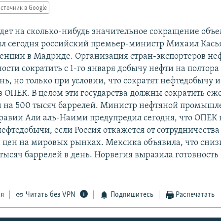
сточник в Google
йдет на сколько-нибудь значительное сокращение объе
вил сегодня российский премьер-министр Михаил Кась
енции в Мадриде. Организация стран-экспортеров не
ности сократить с 1-го января добычу нефти на полтор
нь, но только при условии, что сократят нефтедобычу и
в ОПЕК. В целом эти государства должны сократить е
 на 500 тысяч баррелей. Министр нефтяной промышл
равии Али аль-Наими предупредил сегодня, что ОПЕК 
ефтедобычи, если Россия откажется от сотрудничества 
 цен на мировых рынках. Мексика объявила, что сниз
тысяч баррелей в день. Норвегия выразила готовность
ся
Читать без VPN
Подпишитесь
Распечатать