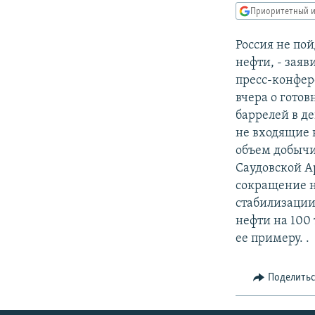
РАСПИСАНИЕ ВЕЩАНИЯ
Приоритетный и
ПОДПИШИТЕСЬ НА РАССЫЛКУ
Россия не по
нефти, - зая
пресс-конфер
вчера о готов
баррелей в де
не входящие 
объем добычи
Саудовской А
сокращение н
стабилизации
нефти на 100 
ее примеру. .
Поделить