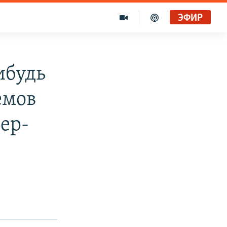
ЭФИР
ибудь
емов
ьер-