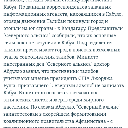
талибам, сегодня заняли столицу Афганистана -
РАСПИСАНИЕ ВЕЩАНИЯ
Кабул. По данным корреспондентов западных
информационных агентств, находящихся в Кабуле,
ПОДПИШИТЕСЬ НА РАССЫЛКУ
отряды движения Талибан покинули город и
отошли на юг страны - к Кандагару. Представители
СОЦИАЛЬНЫЕ СЕТИ
"Северного альянса" сообщили, что их основные
силы пока не вступили в Кабул. Подразделения
альянса прочесывают город в поисках возможных
очагов сопротивления талибов. Министр
иностранных дел "Северного альянса" доктор
Все сайты РСЕ/РС
Абдулло заявил, что противники талибов
учитывают мнение президента США Джорджа
Буша, призвавшего "Северный альянс" не занимать
Кабул. Вашингтон опасается возможных
этнических чисток и жертв среди мирного
населения. По словам Абдулло, "Северный альянс"
заинтересован в скорейшем формировании
коалиционного правительства Афганистана - с