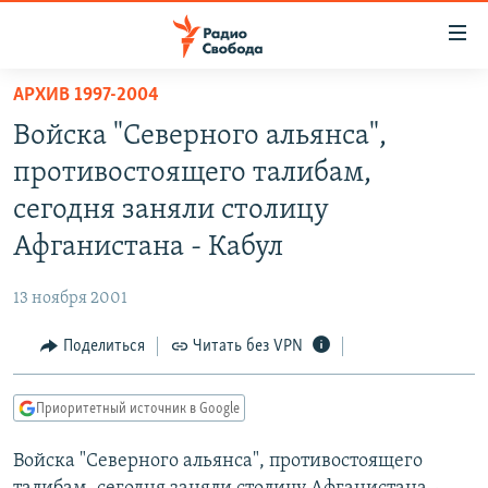
Ссылки
для
упрощенного
АРХИВ 1997-2004
ПРОГРАММЫ
доступа
Войска "Северного альянса",
ПОДКАСТЫ
Вернуться
противостоящего талибам,
к
АВТОРСКИЕ ПРОЕКТЫ
сегодня заняли столицу
основному
ЦИТАТЫ СВОБОДЫ
содержанию
Афганистана - Кабул
Вернутся
МНЕНИЯ
к
13 ноября 2001
КУЛЬТУРА
главной
Поделиться
Читать без VPN
навигации
IDEL.РЕАЛИИ
Вернутся
КАВКАЗ.РЕАЛИИ
к
Приоритетный источник в Google
СЕВЕР.РЕАЛИИ
поиску
Войска "Северного альянса", противостоящего
СИБИРЬ.РЕАЛИИ