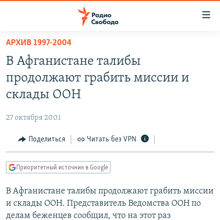
Ссылки
для
упрощенного
АРХИВ 1997-2004
ПРОГРАММЫ
доступа
В Афганистане талибы
ПОДКАСТЫ
Вернуться
продолжают грабить миссии и
к
АВТОРСКИЕ ПРОЕКТЫ
склады ООН
основному
ЦИТАТЫ СВОБОДЫ
содержанию
27 октября 2001
Вернутся
МНЕНИЯ
к
Поделиться
Читать без VPN
КУЛЬТУРА
главной
навигации
IDEL.РЕАЛИИ
Приоритетный источник в Google
Вернутся
КАВКАЗ.РЕАЛИИ
к
В Афганистане талибы продолжают грабить миссии
СЕВЕР.РЕАЛИИ
поиску
и склады ООН. Представитель Ведомства ООН по
СИБИРЬ.РЕАЛИИ
делам беженцев сообщил, что на этот раз