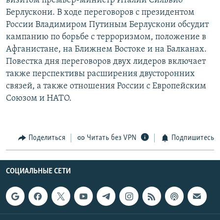
визитом премьер-министр Италии Сильвио
РАСПИСАНИЕ ВЕЩАНИЯ
Берлускони. В ходе переговоров с президентом
России Владимиром Путиным Берлускони обсудит
ПОДПИШИТЕСЬ НА РАССЫЛКУ
кампанию по борьбе с терроризмом, положение в
Афганистане, на Ближнем Востоке и на Балканах.
СОЦИАЛЬНЫЕ СЕТИ
Повестка дня переговоров двух лидеров включает
также перспективы расширения двусторонних
связей, а также отношения России с Европейским
Союзом и НАТО.
Все сайты РСЕ/РС
Поделиться
Читать без VPN
Подпишитесь
СОЦИАЛЬНЫЕ СЕТИ