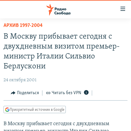
Ссылки
для
упрощенного
АРХИВ 1997-2004
ПРОГРАММЫ
доступа
В Москву прибывает сегодня с
ПОДКАСТЫ
Вернуться
двухдневным визитом премьер-
к
АВТОРСКИЕ ПРОЕКТЫ
министр Италии Сильвио
основному
ЦИТАТЫ СВОБОДЫ
содержанию
Берлускони
Вернутся
МНЕНИЯ
к
24 октября 2001
КУЛЬТУРА
главной
Поделиться
Читать без VPN
навигации
IDEL.РЕАЛИИ
Вернутся
КАВКАЗ.РЕАЛИИ
к
Приоритетный источник в Google
СЕВЕР.РЕАЛИИ
поиску
В Москву прибывает сегодня с двухдневным
СИБИРЬ.РЕАЛИИ