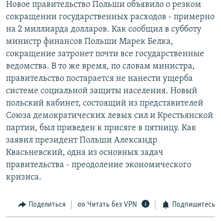
Новое правительство Польши объявило о резком
РАСПИСАНИЕ ВЕЩАНИЯ
сокращении государственных расходов - примерно
ПОДПИШИТЕСЬ НА РАССЫЛКУ
на 2 миллиарда долларов. Как сообщил в субботу
министр финансов Польши Марек Белка,
сокращение затронет почти все государственные
СОЦИАЛЬНЫЕ СЕТИ
ведомства. В то же время, по словам министра,
правительство постарается не нанести ущерба
системе социальной защиты населения. Новый
польский кабинет, состоящий из представителей
Союза демократических левых сил и Крестьянской
Все сайты РСЕ/РС
партии, был приведен к присяге в пятницу. Как
заявил президент Польши Александр
Квасьневский, одна из основных задач
правительства - преодоление экономического
кризиса.
Поделиться
Читать без VPN
Подпишитесь