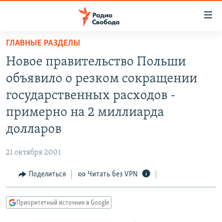
Ссылки
для
упрощенного
ГЛАВНЫЕ РАЗДЕЛЫ
ПРОГРАММЫ
доступа
Новое правительство Польши
ПОДКАСТЫ
Вернуться
объявило о резком сокращении
к
АВТОРСКИЕ ПРОЕКТЫ
государственных расходов -
основному
ЦИТАТЫ СВОБОДЫ
содержанию
примерно на 2 миллиарда
Вернутся
МНЕНИЯ
долларов
к
КУЛЬТУРА
главной
21 октября 2001
навигации
IDEL.РЕАЛИИ
Вернутся
Поделиться
Читать без VPN
КАВКАЗ.РЕАЛИИ
к
СЕВЕР.РЕАЛИИ
поиску
Приоритетный источник в Google
СИБИРЬ.РЕАЛИИ