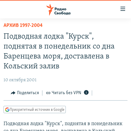
Ссылки
для
упрощенного
АРХИВ 1997-2004
ПРОГРАММЫ
доступа
Подводная лодка "Курск",
ПОДКАСТЫ
Вернуться
поднятая в понедельник со дна
к
АВТОРСКИЕ ПРОЕКТЫ
Баренцева моря, доставлена в
основному
ЦИТАТЫ СВОБОДЫ
содержанию
Кольский залив
Вернутся
МНЕНИЯ
к
10 октября 2001
КУЛЬТУРА
главной
Поделиться
Читать без VPN
навигации
IDEL.РЕАЛИИ
Вернутся
КАВКАЗ.РЕАЛИИ
к
Приоритетный источник в Google
СЕВЕР.РЕАЛИИ
поиску
Подводная лодка "Курск", поднятая в понедельник
СИБИРЬ.РЕАЛИИ