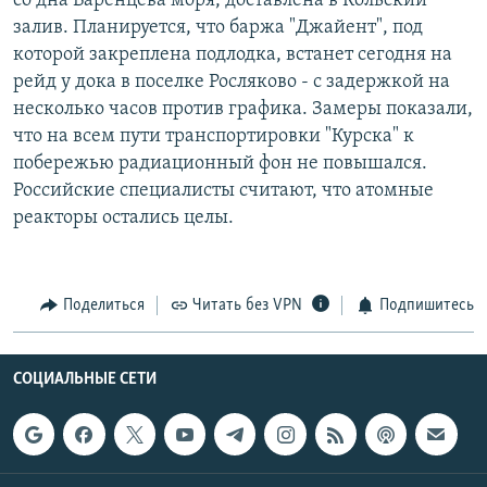
со дна Баренцева моря, доставлена в Кольский
РАСПИСАНИЕ ВЕЩАНИЯ
залив. Планируется, что баржа "Джайент", под
которой закреплена подлодка, встанет сегодня на
ПОДПИШИТЕСЬ НА РАССЫЛКУ
рейд у дока в поселке Росляково - с задержкой на
несколько часов против графика. Замеры показали,
СОЦИАЛЬНЫЕ СЕТИ
что на всем пути транспортировки "Курска" к
побережью радиационный фон не повышался.
Российские специалисты считают, что атомные
реакторы остались целы.
Все сайты РСЕ/РС
Поделиться
Читать без VPN
Подпишитесь
СОЦИАЛЬНЫЕ СЕТИ