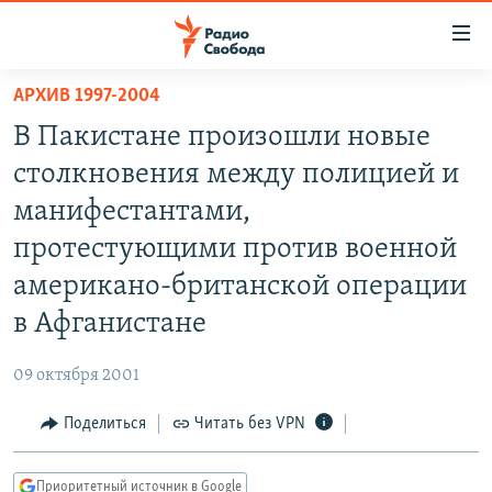
Ссылки
для
упрощенного
АРХИВ 1997-2004
ПРОГРАММЫ
доступа
В Пакистане произошли новые
ПОДКАСТЫ
Вернуться
столкновения между полицией и
к
АВТОРСКИЕ ПРОЕКТЫ
манифестантами,
основному
ЦИТАТЫ СВОБОДЫ
содержанию
протестующими против военной
Вернутся
МНЕНИЯ
американо-британской операции
к
КУЛЬТУРА
в Афганистане
главной
навигации
IDEL.РЕАЛИИ
09 октября 2001
Вернутся
КАВКАЗ.РЕАЛИИ
к
Поделиться
Читать без VPN
СЕВЕР.РЕАЛИИ
поиску
СИБИРЬ.РЕАЛИИ
Приоритетный источник в Google