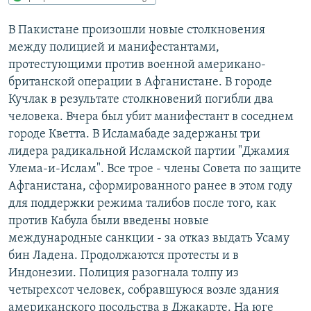
РАСПИСАНИЕ ВЕЩАНИЯ
В Пакистане произошли новые столкновения
ПОДПИШИТЕСЬ НА РАССЫЛКУ
между полицией и манифестантами,
протестующими против военной американо-
СОЦИАЛЬНЫЕ СЕТИ
британской операции в Афганистане. В городе
Кучлак в результате столкновений погибли два
человека. Вчера был убит манифестант в соседнем
городе Кветта. В Исламабаде задержаны три
лидера радикальной Исламской партии "Джамия
Улема-и-Ислам". Все трое - члены Совета по защите
Все сайты РСЕ/РС
Афганистана, сформированного ранее в этом году
для поддержки режима талибов после того, как
против Кабула были введены новые
международные санкции - за отказ выдать Усаму
бин Ладена. Продолжаются протесты и в
Индонезии. Полиция разогнала толпу из
четырехсот человек, собравшуюся возле здания
американского посольства в Джакарте. На юге