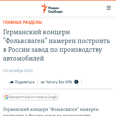
Ссылки
для
упрощенного
ГЛАВНЫЕ РАЗДЕЛЫ
ПРОГРАММЫ
доступа
Германский концерн
ПОДКАСТЫ
Вернуться
"Фольксваген" намерен построить
к
АВТОРСКИЕ ПРОЕКТЫ
в России завод по производству
основному
ЦИТАТЫ СВОБОДЫ
содержанию
автомобилей
Вернутся
МНЕНИЯ
к
02 октября 2001
КУЛЬТУРА
главной
Поделиться
Читать без VPN
навигации
IDEL.РЕАЛИИ
Вернутся
КАВКАЗ.РЕАЛИИ
к
Приоритетный источник в Google
СЕВЕР.РЕАЛИИ
поиску
Германский концерн "Фольксваген" намерен
СИБИРЬ.РЕАЛИИ