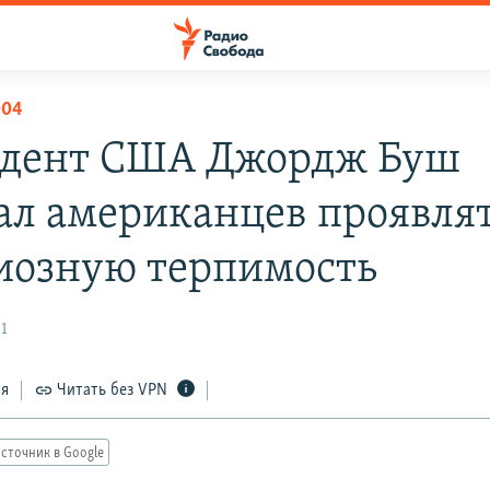
004
дент США Джордж Буш
ал американцев проявля
иозную терпимость
1
ся
Читать без VPN
сточник в Google