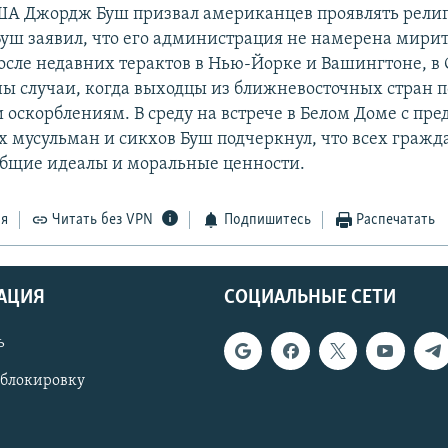
ША Джордж Буш призвал американцев проявлять рели
Буш заявил, что его администрация не намерена мирит
после недавних терактов в Нью-Йорке и Вашингтоне, 
ы случаи, когда выходцы из ближневосточных стран п
 оскорблениям. В среду на встрече в Белом Доме с пр
 мусульман и сикхов Буш подчеркнул, что всех граж
бщие идеалы и моральные ценности.
ся
Читать без VPN
Подпишитесь
Распечатать
АЦИЯ
СОЦИАЛЬНЫЕ СЕТИ
ь
 блокировку