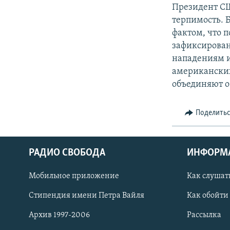
РАСПИСАНИЕ ВЕЩАНИЯ
Президент С
ПОДПИШИТЕСЬ НА РАССЫЛКУ
терпимость. 
фактом, что 
зафиксирован
нападениям и
американских
объединяют о
Поделить
РАДИО СВОБОДА
ИНФОРМ
Мобильное приложение
Как слушат
Стипендия имени Петра Вайля
Как обойти
СОЦИАЛЬНЫЕ СЕТИ
Архив 1997-2006
Рассылка