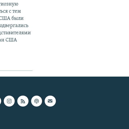
гиозную
ься с тем
в США были
одвергались
едставителями
дан США