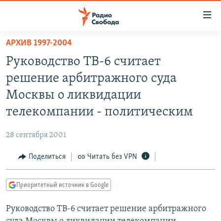
Ссылки
для
упрощенного
АРХИВ 1997-2004
ПРОГРАММЫ
доступа
Руководство ТВ-6 считает
ПОДКАСТЫ
Вернуться
решение арбитражного суда
к
АВТОРСКИЕ ПРОЕКТЫ
Москвы о ликвидации
основному
ЦИТАТЫ СВОБОДЫ
содержанию
телекомпании - политическим
Вернутся
МНЕНИЯ
к
28 сентября 2001
КУЛЬТУРА
главной
Поделиться
Читать без VPN
навигации
IDEL.РЕАЛИИ
Вернутся
КАВКАЗ.РЕАЛИИ
к
Приоритетный источник в Google
СЕВЕР.РЕАЛИИ
поиску
Руководство ТВ-6 считает решение арбитражного
СИБИРЬ.РЕАЛИИ