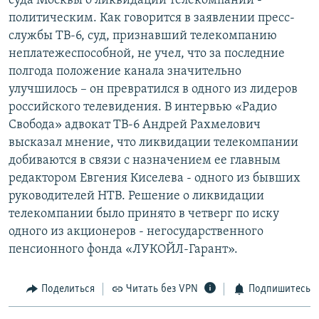
суда Москвы о ликвидации телекомпании -
РАСПИСАНИЕ ВЕЩАНИЯ
политическим. Как говорится в заявлении пресс-
службы ТВ-6, суд, признавший телекомпанию
ПОДПИШИТЕСЬ НА РАССЫЛКУ
неплатежеспособной, не учел, что за последние
полгода положение канала значительно
СОЦИАЛЬНЫЕ СЕТИ
улучшилось – он превратился в одного из лидеров
российского телевидения. В интервью «Радио
Свобода» адвокат ТВ-6 Андрей Рахмелович
высказал мнение, что ликвидации телекомпании
добиваются в связи с назначением ее главным
Все сайты РСЕ/РС
редактором Евгения Киселева - одного из бывших
руководителей НТВ. Решение о ликвидации
телекомпании было принято в четверг по иску
одного из акционеров - негосударственного
пенсионного фонда «ЛУКОЙЛ-Гарант».
Поделиться
Читать без VPN
Подпишитесь