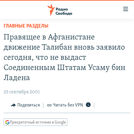
Ссылки
для
упрощенного
ГЛАВНЫЕ РАЗДЕЛЫ
ПРОГРАММЫ
доступа
Правящее в Афганистане
ПОДКАСТЫ
Вернуться
движение Талибан вновь заявило
к
АВТОРСКИЕ ПРОЕКТЫ
сегодня, что не выдаст
основному
ЦИТАТЫ СВОБОДЫ
содержанию
Соединенным Штатам Усаму бин
Вернутся
МНЕНИЯ
Ладена
к
КУЛЬТУРА
главной
23 сентября 2001
навигации
IDEL.РЕАЛИИ
Вернутся
Поделиться
Читать без VPN
КАВКАЗ.РЕАЛИИ
к
СЕВЕР.РЕАЛИИ
поиску
Приоритетный источник в Google
СИБИРЬ.РЕАЛИИ