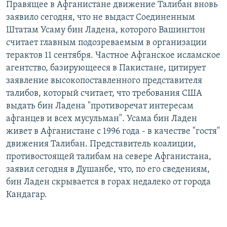
Правящее в Афганистане движение Талибан вновь
РАСПИСАНИЕ ВЕЩАНИЯ
заявило сегодня, что не выдаст Соединенным
ПОДПИШИТЕСЬ НА РАССЫЛКУ
Штатам Усаму бин Ладена, которого Вашингтон
считает главным подозреваемым в организации
терактов 11 сентября. Частное Афганское исламское
СОЦИАЛЬНЫЕ СЕТИ
агентство, базирующееся в Пакистане, цитирует
заявление высокопоставленного представителя
талибов, который считает, что требования США
выдать бин Ладена "противоречат интересам
афганцев и всех мусульман". Усама бин Ладен
Все сайты РСЕ/РС
живет в Афганистане с 1996 года - в качестве "гостя"
движения Талибан. Представитель коалиции,
противостоящей талибам на севере Афганистана,
заявил сегодня в Душанбе, что, по его сведениям,
бин Ладен скрывается в горах недалеко от города
Кандагар.