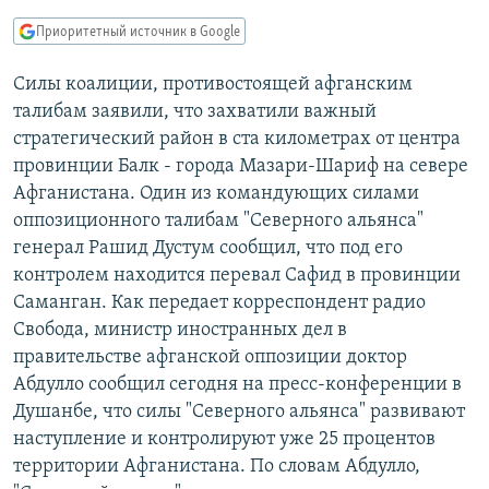
РАСПИСАНИЕ ВЕЩАНИЯ
Приоритетный источник в Google
ПОДПИШИТЕСЬ НА РАССЫЛКУ
Силы коалиции, противостоящей афганским
талибам заявили, что захватили важный
СОЦИАЛЬНЫЕ СЕТИ
стратегический район в ста километрах от центра
провинции Балк - города Мазари-Шариф на севере
Афганистана. Один из командующих силами
оппозиционного талибам "Северного альянса"
генерал Рашид Дустум сообщил, что под его
Все сайты РСЕ/РС
контролем находится перевал Сафид в провинции
Саманган. Как передает корреспондент радио
Свобода, министр иностранных дел в
правительстве афганской оппозиции доктор
Абдулло сообщил сегодня на пресс-конференции в
Душанбе, что силы "Северного альянса" развивают
наступление и контролируют уже 25 процентов
территории Афганистана. По словам Абдулло,