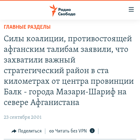
Ссылки
для
упрощенного
ГЛАВНЫЕ РАЗДЕЛЫ
ПРОГРАММЫ
доступа
Силы коалиции, противостоящей
ПОДКАСТЫ
Вернуться
афганским талибам заявили, что
к
АВТОРСКИЕ ПРОЕКТЫ
захватили важный
основному
ЦИТАТЫ СВОБОДЫ
содержанию
стратегический район в ста
Вернутся
МНЕНИЯ
километрах от центра провинции
к
КУЛЬТУРА
Балк - города Мазари-Шариф на
главной
навигации
IDEL.РЕАЛИИ
севере Афганистана
Вернутся
КАВКАЗ.РЕАЛИИ
к
23 сентября 2001
СЕВЕР.РЕАЛИИ
поиску
Поделиться
Читать без VPN
СИБИРЬ.РЕАЛИИ