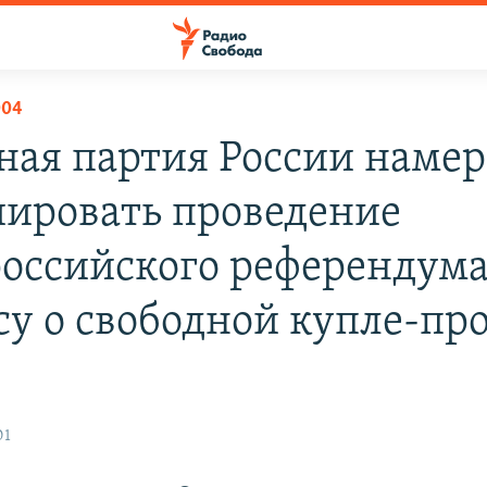
004
ная партия России наме
ировать проведение
оссийского референдума
су о свободной купле-пр
01