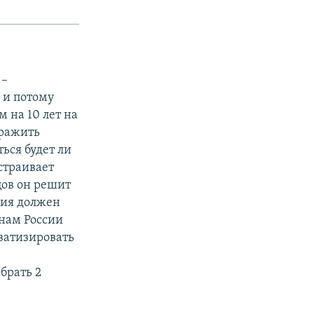
 –
 и потому
 на 10 лет на
оражить
ться будет ли
страивает
цов он решит
ния должен
нам России
ватизировать
брать 2