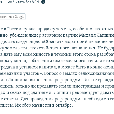
ся
Читать без VPN
сточник в Google
ас в России куплю-продажу земель, особенно пахотных
но, убежден лидер аграрной партии Михаил Лапшин
сделать следующее: «Объявить мораторий не менее чем
у земель сельскохозяйственного назначения. Не буд
а дать ему возможность в течении этого срока разобра
иком участка, собственником земельного пая или его у
ередача в уставной капитал, а может быть в конце-кон
 земельный участок». Вопрос о землях сельхозназначе
нию Лапшина, вынесен на референдум. Так же гражда
ешить, можно ли продавать земли иностранцам и при
дах и селах под зданиями. Лапшин рекомендует давать
е ответы. Для проведения референдума необходимо со
писей. Их сбор начнется в октябре.