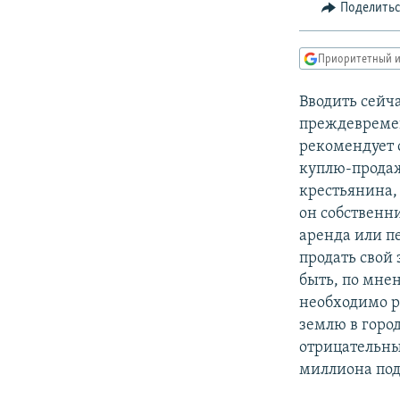
РАСПИСАНИЕ ВЕЩАНИЯ
Поделить
ПОДПИШИТЕСЬ НА РАССЫЛКУ
Приоритетный и
Вводить сейч
преждевремен
рекомендует 
куплю-продаж
крестьянина, 
он собственн
аренда или п
продать свой
быть, по мне
необходимо р
землю в горо
отрицательны
миллиона под