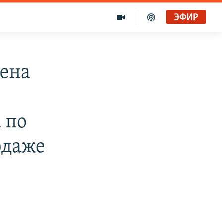
ЭФИР
рена
 по
одаже