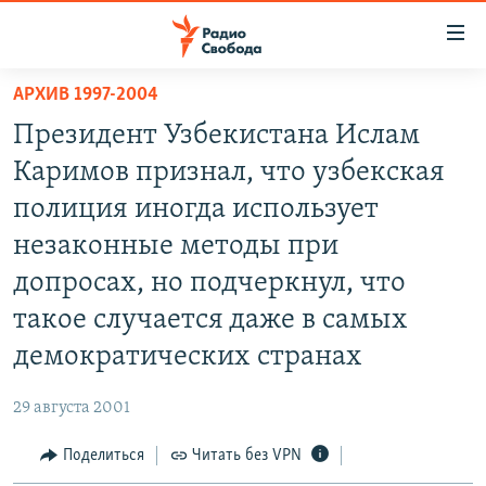
Ссылки
для
упрощенного
АРХИВ 1997-2004
ПРОГРАММЫ
доступа
Президент Узбекистана Ислам
ПОДКАСТЫ
Вернуться
Каримов признал, что узбекская
к
АВТОРСКИЕ ПРОЕКТЫ
полиция иногда использует
основному
ЦИТАТЫ СВОБОДЫ
содержанию
незаконные методы при
Вернутся
МНЕНИЯ
допросах, но подчеркнул, что
к
КУЛЬТУРА
такое случается даже в самых
главной
навигации
IDEL.РЕАЛИИ
демократических странах
Вернутся
КАВКАЗ.РЕАЛИИ
к
29 августа 2001
СЕВЕР.РЕАЛИИ
поиску
Поделиться
Читать без VPN
СИБИРЬ.РЕАЛИИ