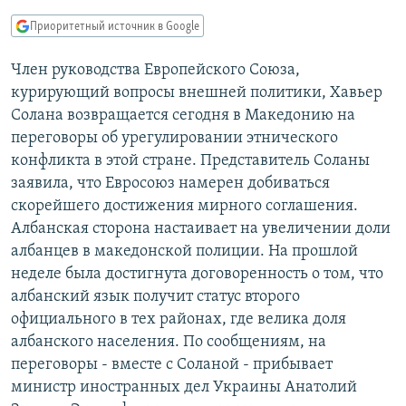
РАСПИСАНИЕ ВЕЩАНИЯ
Приоритетный источник в Google
ПОДПИШИТЕСЬ НА РАССЫЛКУ
Член руководства Европейского Союза,
курирующий вопросы внешней политики, Хавьер
СОЦИАЛЬНЫЕ СЕТИ
Солана возвращается сегодня в Македонию на
переговоры об урегулировании этнического
конфликта в этой стране. Представитель Соланы
заявила, что Евросоюз намерен добиваться
скорейшего достижения мирного соглашения.
Все сайты РСЕ/РС
Албанская сторона настаивает на увеличении доли
албанцев в македонской полиции. На прошлой
неделе была достигнута договоренность о том, что
албанский язык получит статус второго
официального в тех районах, где велика доля
албанского населения. По сообщениям, на
переговоры - вместе с Соланой - прибывает
министр иностранных дел Украины Анатолий