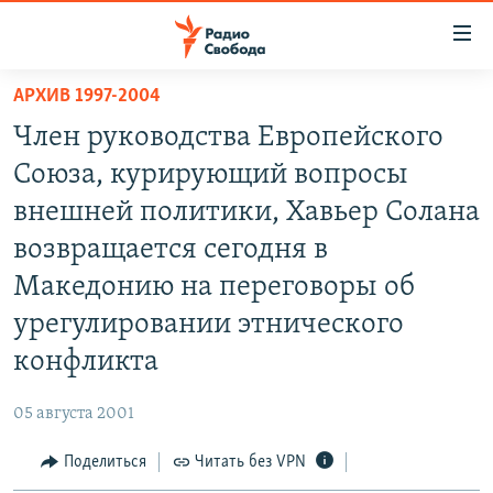
Ссылки
для
упрощенного
АРХИВ 1997-2004
ПРОГРАММЫ
доступа
Член руководства Европейского
ПОДКАСТЫ
Вернуться
Союза, курирующий вопросы
к
АВТОРСКИЕ ПРОЕКТЫ
внешней политики, Хавьер Солана
основному
ЦИТАТЫ СВОБОДЫ
содержанию
возвращается сегодня в
Вернутся
МНЕНИЯ
Македонию на переговоры об
к
КУЛЬТУРА
урегулировании этнического
главной
навигации
IDEL.РЕАЛИИ
конфликта
Вернутся
КАВКАЗ.РЕАЛИИ
к
05 августа 2001
СЕВЕР.РЕАЛИИ
поиску
Поделиться
Читать без VPN
СИБИРЬ.РЕАЛИИ