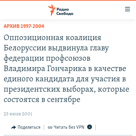
Ссылки
для
упрощенного
АРХИВ 1997-2004
ПРОГРАММЫ
доступа
Оппозиционная коалиция
ПОДКАСТЫ
Вернуться
Белоруссии выдвинула главу
к
АВТОРСКИЕ ПРОЕКТЫ
федерации профсоюзов
основному
ЦИТАТЫ СВОБОДЫ
содержанию
Владимира Гончарика в качестве
Вернутся
МНЕНИЯ
единого кандидата для участия в
к
КУЛЬТУРА
президентских выборах, которые
главной
навигации
IDEL.РЕАЛИИ
состоятся в сентябре
Вернутся
КАВКАЗ.РЕАЛИИ
к
23 июля 2001
СЕВЕР.РЕАЛИИ
поиску
Поделиться
Читать без VPN
СИБИРЬ.РЕАЛИИ