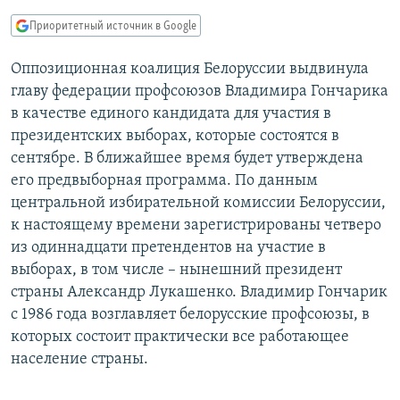
РАСПИСАНИЕ ВЕЩАНИЯ
Приоритетный источник в Google
ПОДПИШИТЕСЬ НА РАССЫЛКУ
Оппозиционная коалиция Белоруссии выдвинула
главу федерации профсоюзов Владимира Гончарика
СОЦИАЛЬНЫЕ СЕТИ
в качестве единого кандидата для участия в
президентских выборах, которые состоятся в
сентябре. В ближайшее время будет утверждена
его предвыборная программа. По данным
центральной избирательной комиссии Белоруссии,
Все сайты РСЕ/РС
к настоящему времени зарегистрированы четверо
из одиннадцати претендентов на участие в
выборах, в том числе – нынешний президент
страны Александр Лукашенко. Владимир Гончарик
с 1986 года возглавляет белорусские профсоюзы, в
которых состоит практически все работающее
население страны.