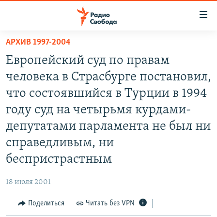
Ссылки
для
упрощенного
АРХИВ 1997-2004
ПРОГРАММЫ
доступа
Европейский суд по правам
ПОДКАСТЫ
Вернуться
человека в Страсбурге постановил,
к
АВТОРСКИЕ ПРОЕКТЫ
что состоявшийся в Турции в 1994
основному
ЦИТАТЫ СВОБОДЫ
содержанию
году суд на четырьмя курдами-
Вернутся
МНЕНИЯ
депутатами парламента не был ни
к
КУЛЬТУРА
справедливым, ни
главной
навигации
IDEL.РЕАЛИИ
беспристрастным
Вернутся
КАВКАЗ.РЕАЛИИ
к
18 июля 2001
СЕВЕР.РЕАЛИИ
поиску
Поделиться
Читать без VPN
СИБИРЬ.РЕАЛИИ