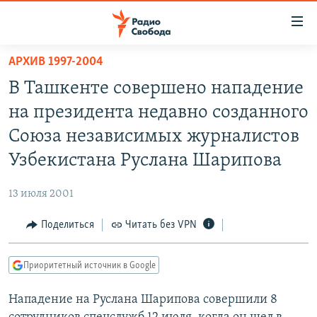
Ссылки
для
упрощенного
АРХИВ 1997-2004
ПРОГРАММЫ
доступа
В Ташкенте совершено нападение
ПОДКАСТЫ
Вернуться
на президента недавно созданного
к
АВТОРСКИЕ ПРОЕКТЫ
Союза независимых журналистов
основному
ЦИТАТЫ СВОБОДЫ
содержанию
Узбекистана Руслана Шарипова
Вернутся
МНЕНИЯ
к
13 июля 2001
КУЛЬТУРА
главной
Поделиться
Читать без VPN
навигации
IDEL.РЕАЛИИ
Вернутся
КАВКАЗ.РЕАЛИИ
к
Приоритетный источник в Google
СЕВЕР.РЕАЛИИ
поиску
Нападение на Руслана Шарипова совершили 8
СИБИРЬ.РЕАЛИИ