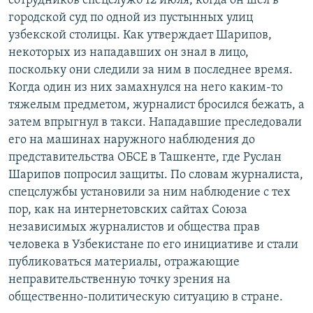
сотрудников спецслужб 12 июля, когда он шел в
РАСПИСАНИЕ ВЕЩАНИЯ
городской суд по одной из пустынных улиц
узбекской столицы. Как утверждает Шарипов,
ПОДПИШИТЕСЬ НА РАССЫЛКУ
некоторых из нападавших он знал в лицо,
поскольку они следили за ним в последнее время.
СОЦИАЛЬНЫЕ СЕТИ
Когда один из них замахнулся на него каким-то
тяжелым предметом, журналист бросился бежать, а
затем впрыгнул в такси. Нападавшие преследовали
его на машинах наружного наблюдения до
представительства ОБСЕ в Ташкенте, где Руслан
Все сайты РСЕ/РС
Шарипов попросил защиты. По словам журналиста,
спецслужбы установили за ним наблюдение с тех
пор, как на интернетовских сайтах Союза
независимых журналистов и общества прав
человека в Узбекистане по его инициативе и стали
публиковаться материалы, отражающие
неправительственную точку зрения на
общественно-политическую ситуацию в стране.