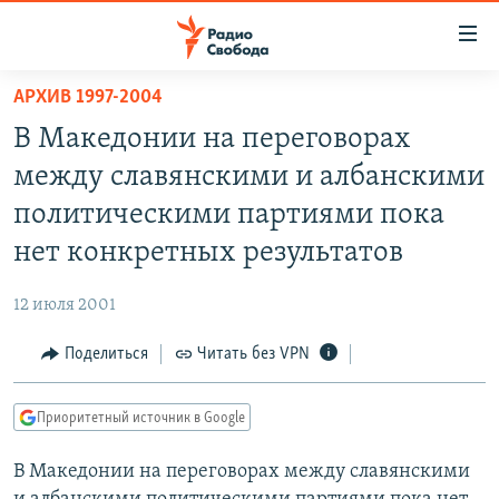
Ссылки
для
упрощенного
АРХИВ 1997-2004
ПРОГРАММЫ
доступа
В Македонии на переговорах
ПОДКАСТЫ
Вернуться
между славянскими и албанскими
к
АВТОРСКИЕ ПРОЕКТЫ
политическими партиями пока
основному
ЦИТАТЫ СВОБОДЫ
содержанию
нет конкретных результатов
Вернутся
МНЕНИЯ
к
12 июля 2001
КУЛЬТУРА
главной
Поделиться
Читать без VPN
навигации
IDEL.РЕАЛИИ
Вернутся
КАВКАЗ.РЕАЛИИ
к
Приоритетный источник в Google
СЕВЕР.РЕАЛИИ
поиску
В Македонии на переговорах между славянскими
СИБИРЬ.РЕАЛИИ