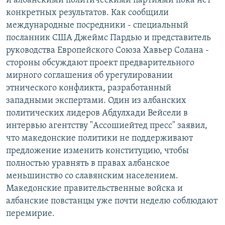
и албанскими политическими партиями пока нет
РАСПИСАНИЕ ВЕЩАНИЯ
конкретных результатов. Как сообщили
международные посредники - специальный
ПОДПИШИТЕСЬ НА РАССЫЛКУ
посланник США Джеймс Пардью и представитель
руководства Европейского Союза Хавьер Солана -
СОЦИАЛЬНЫЕ СЕТИ
стороны обсуждают проект предварительного
мирного соглашения об урегулировании
этнического конфликта, разработанный
западными экспертами. Один из албанских
политических лидеров Абдулхади Вейсели в
Все сайты РСЕ/РС
интервью агентству "Ассошиейтед пресс" заявил,
что македонские политики не поддерживают
предложение изменить конституцию, чтобы
полностью уравнять в правах албанское
меньшинство со славянским населением.
Македонские правительственные войска и
албанские повстанцы уже почти неделю соблюдают
перемирие.