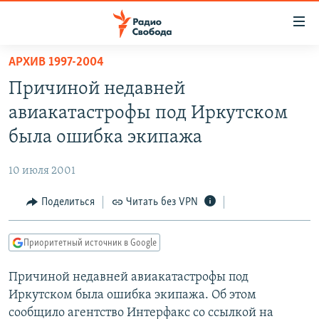
Ссылки
для
упрощенного
АРХИВ 1997-2004
ПРОГРАММЫ
доступа
Причиной недавней
ПОДКАСТЫ
Вернуться
авиакатастрофы под Иркутском
к
АВТОРСКИЕ ПРОЕКТЫ
была ошибка экипажа
основному
ЦИТАТЫ СВОБОДЫ
содержанию
10 июля 2001
Вернутся
МНЕНИЯ
к
Поделиться
Читать без VPN
КУЛЬТУРА
главной
навигации
IDEL.РЕАЛИИ
Приоритетный источник в Google
Вернутся
КАВКАЗ.РЕАЛИИ
к
Причиной недавней авиакатастрофы под
СЕВЕР.РЕАЛИИ
поиску
Иркутском была ошибка экипажа. Об этом
СИБИРЬ.РЕАЛИИ
сообщило агентство Интерфакс со ссылкой на