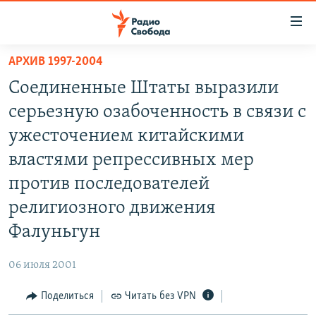
Ссылки
для
упрощенного
АРХИВ 1997-2004
ПРОГРАММЫ
доступа
Соединенные Штаты выразили
ПОДКАСТЫ
Вернуться
серьезную озабоченность в связи с
к
АВТОРСКИЕ ПРОЕКТЫ
ужесточением китайскими
основному
ЦИТАТЫ СВОБОДЫ
содержанию
властями репрессивных мер
Вернутся
МНЕНИЯ
против последователей
к
КУЛЬТУРА
религиозного движения
главной
навигации
IDEL.РЕАЛИИ
Фалуньгун
Вернутся
КАВКАЗ.РЕАЛИИ
к
06 июля 2001
СЕВЕР.РЕАЛИИ
поиску
Поделиться
Читать без VPN
СИБИРЬ.РЕАЛИИ