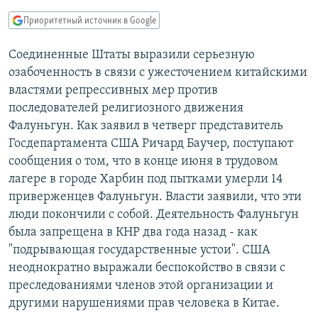
РАСПИСАНИЕ ВЕЩАНИЯ
Приоритетный источник в Google
ПОДПИШИТЕСЬ НА РАССЫЛКУ
Соединенные Штаты выразили серьезную
озабоченность в связи с ужесточением китайскими
СОЦИАЛЬНЫЕ СЕТИ
властями репрессивных мер против
последователей религиозного движения
Фалуньгун. Как заявил в четверг представитель
Госдепартамента США Ричард Баучер, поступают
сообщения о том, что в конце июня в трудовом
Все сайты РСЕ/РС
лагере в городе Харбин под пытками умерли 14
приверженцев Фалуньгун. Власти заявили, что эти
люди покончили с собой. Деятельность Фалуньгун
была запрещена в КНР два года назад - как
"подрывающая государственные устои". США
неоднократно выражали беспокойство в связи с
преследованиями членов этой организации и
другими нарушениями прав человека в Китае.