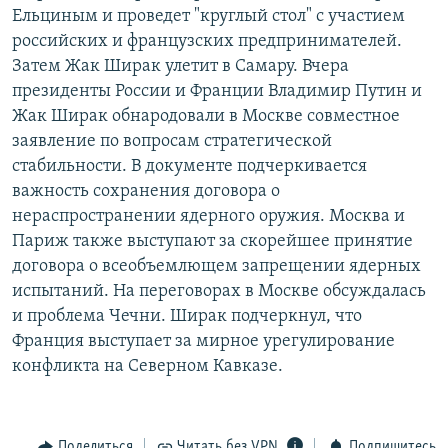
Ельциным и проведет "круглый стол" с участием
РАСПИСАНИЕ ВЕЩАНИЯ
российских и французских предпринимателей.
ПОДПИШИТЕСЬ НА РАССЫЛКУ
Затем Жак Ширак улетит в Самару. Вчера
президенты России и Франции Владимир Путин и
СОЦИАЛЬНЫЕ СЕТИ
Жак Ширак обнародовали в Москве совместное
заявление по вопросам стратегической
стабильности. В документе подчеркивается
важность сохранения договора о
нераспространении ядерного оружия. Москва и
Париж также выступают за скорейшее принятие
Все сайты РСЕ/РС
договора о всеобъемлющем запрещении ядерных
испытаний. На переговорах в Москве обсуждалась
и проблема Чечни. Ширак подчеркнул, что
Франция выступает за мирное урегулирование
конфликта на Северном Кавказе.
Поделиться
Читать без VPN
Подпишитесь