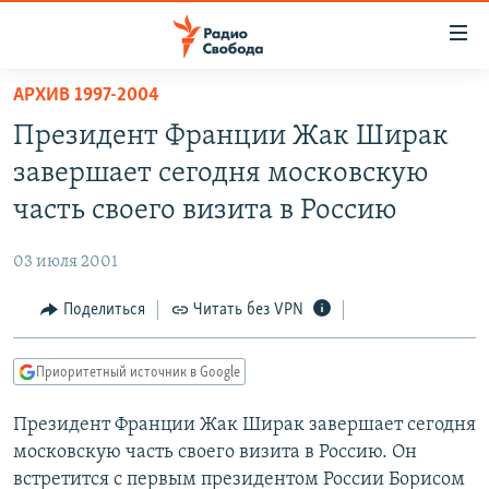
Ссылки
для
упрощенного
АРХИВ 1997-2004
ПРОГРАММЫ
доступа
Президент Франции Жак Ширак
ПОДКАСТЫ
Вернуться
завершает сегодня московскую
к
АВТОРСКИЕ ПРОЕКТЫ
часть своего визита в Россию
основному
ЦИТАТЫ СВОБОДЫ
содержанию
03 июля 2001
Вернутся
МНЕНИЯ
к
Поделиться
Читать без VPN
КУЛЬТУРА
главной
навигации
IDEL.РЕАЛИИ
Приоритетный источник в Google
Вернутся
КАВКАЗ.РЕАЛИИ
к
Президент Франции Жак Ширак завершает сегодня
СЕВЕР.РЕАЛИИ
поиску
московскую часть своего визита в Россию. Он
СИБИРЬ.РЕАЛИИ
встретится с первым президентом России Борисом