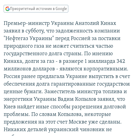
РАСПИСАНИЕ ВЕЩАНИЯ
Приоритетный источник в Google
ПОДПИШИТЕСЬ НА РАССЫЛКУ
Премьер-министр Украины Анатолий Кинах
заявил в субботу, что задолженность компании
СОЦИАЛЬНЫЕ СЕТИ
"Нефтегаз Украины" перед Россией за поставки
природного газа не может считаться частью
государственного долга страны. По мнению
Кинаха, долги за газ - в размере 1 миллиарда 342
миллионов долларов - являются корпоративными.
Все сайты РСЕ/РС
Россия ранее предлагала Украине выпустить в счет
обеспечения долга гарантированные государством
ценные бумаги. Заместитель министра топлива и
энергетики Украины Вадим Копылов заявил, что
Киев найдет иные способы разрешения долговой
проблемы. По словам Копылова, некоторые
предложения на этот счет Москве уже сделаны.
Никаких деталей украинский чиновник не