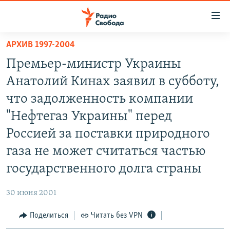
Ссылки
для
упрощенного
АРХИВ 1997-2004
ПРОГРАММЫ
доступа
Премьер-министр Украины
ПОДКАСТЫ
Вернуться
Анатолий Кинах заявил в субботу,
к
АВТОРСКИЕ ПРОЕКТЫ
что задолженность компании
основному
ЦИТАТЫ СВОБОДЫ
содержанию
"Нефтегаз Украины" перед
Вернутся
МНЕНИЯ
Россией за поставки природного
к
КУЛЬТУРА
газа не может считаться частью
главной
навигации
IDEL.РЕАЛИИ
государственного долга страны
Вернутся
КАВКАЗ.РЕАЛИИ
к
30 июня 2001
СЕВЕР.РЕАЛИИ
поиску
Поделиться
Читать без VPN
СИБИРЬ.РЕАЛИИ