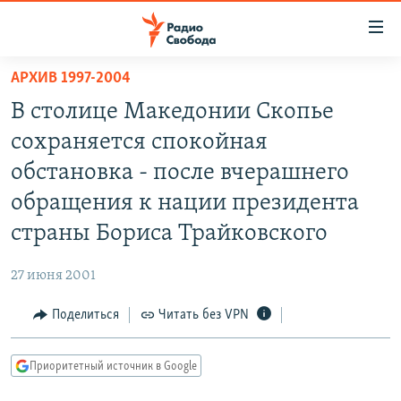
Ссылки
для
упрощенного
АРХИВ 1997-2004
ПРОГРАММЫ
доступа
В столице Македонии Скопье
ПОДКАСТЫ
Вернуться
сохраняется спокойная
к
АВТОРСКИЕ ПРОЕКТЫ
обстановка - после вчерашнего
основному
ЦИТАТЫ СВОБОДЫ
содержанию
обращения к нации президента
Вернутся
МНЕНИЯ
страны Бориса Трайковского
к
КУЛЬТУРА
главной
27 июня 2001
навигации
IDEL.РЕАЛИИ
Вернутся
Поделиться
Читать без VPN
КАВКАЗ.РЕАЛИИ
к
СЕВЕР.РЕАЛИИ
поиску
Приоритетный источник в Google
СИБИРЬ.РЕАЛИИ