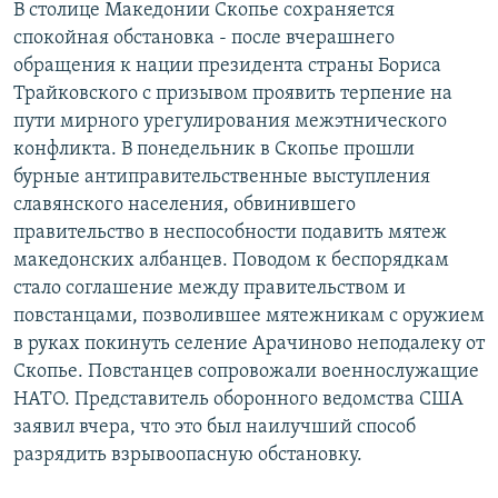
В столице Македонии Скопье сохраняется
РАСПИСАНИЕ ВЕЩАНИЯ
спокойная обстановка - после вчерашнего
ПОДПИШИТЕСЬ НА РАССЫЛКУ
обращения к нации президента страны Бориса
Трайковского с призывом проявить терпение на
пути мирного урегулирования межэтнического
СОЦИАЛЬНЫЕ СЕТИ
конфликта. В понедельник в Скопье прошли
бурные антиправительственные выступления
славянского населения, обвинившего
правительство в неспособности подавить мятеж
македонских албанцев. Поводом к беспорядкам
Все сайты РСЕ/РС
стало соглашение между правительством и
повстанцами, позволившее мятежникам с оружием
в руках покинуть селение Арачиново неподалеку от
Скопье. Повстанцев сопровожали военнослужащие
НАТО. Представитель оборонного ведомства США
заявил вчера, что это был наилучший способ
разрядить взрывоопасную обстановку.