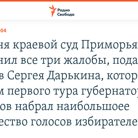
004
ня краевой суд Приморья
нил все три жалобы, под
в Сергея Дарькина, кото
м первого тура губернат
ов набрал наибольшоее
ество голосов избирател