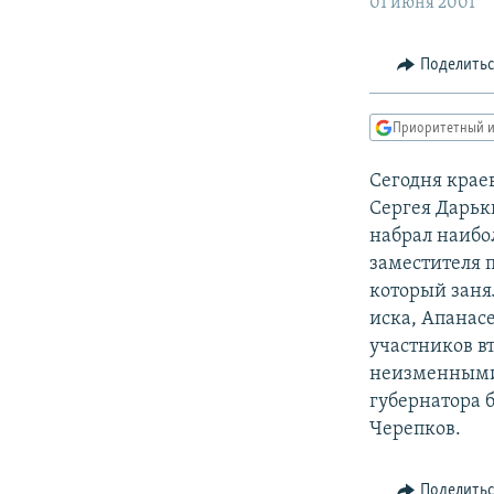
РАСПИСАНИЕ ВЕЩАНИЯ
01 июня 2001
ПОДПИШИТЕСЬ НА РАССЫЛКУ
Поделить
Приоритетный и
Сегодня крае
Сергея Дарьк
набрал наибо
заместителя 
который заня
иска, Апанасе
участников в
неизменными.
губернатора 
Черепков.
Поделить