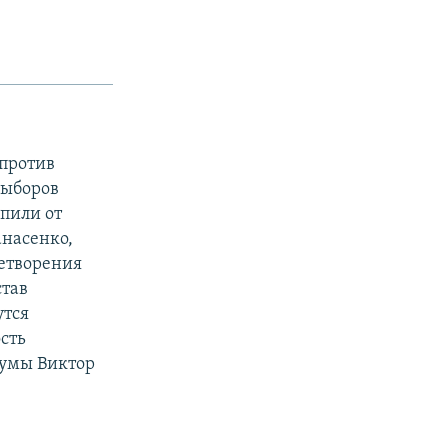
 против
выборов
пили от
анасенко,
летворения
став
утся
сть
думы Виктор