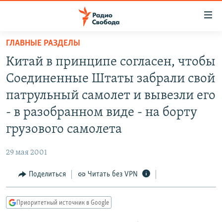
Ссылки
для
упрощенного
ГЛАВНЫЕ РАЗДЕЛЫ
ПРОГРАММЫ
доступа
Китай в принципе согласен, чтобы
ПОДКАСТЫ
Вернуться
Соединенные Штаты забрали свой
к
АВТОРСКИЕ ПРОЕКТЫ
патрульный самолет и вывезли его
основному
ЦИТАТЫ СВОБОДЫ
содержанию
- в разобранном виде - на борту
Вернутся
МНЕНИЯ
грузового самолета
к
КУЛЬТУРА
главной
29 мая 2001
навигации
IDEL.РЕАЛИИ
Вернутся
Поделиться
Читать без VPN
КАВКАЗ.РЕАЛИИ
к
СЕВЕР.РЕАЛИИ
поиску
Приоритетный источник в Google
СИБИРЬ.РЕАЛИИ