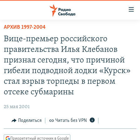
Ссылки
для
упрощенного
АРХИВ 1997-2004
ПРОГРАММЫ
доступа
Вице-премьер российского
ПОДКАСТЫ
Вернуться
правительства Илья Клебанов
к
АВТОРСКИЕ ПРОЕКТЫ
признал сегодня, что причиной
основному
ЦИТАТЫ СВОБОДЫ
содержанию
гибели подводной лодки «Курск»
Вернутся
МНЕНИЯ
стал взрыв торпеды в первом
к
КУЛЬТУРА
отсеке субмарины
главной
навигации
IDEL.РЕАЛИИ
25 мая 2001
Вернутся
КАВКАЗ.РЕАЛИИ
к
Поделиться
Читать без VPN
СЕВЕР.РЕАЛИИ
поиску
СИБИРЬ.РЕАЛИИ
Приоритетный источник в Google