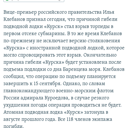
РАСПИСАНИЕ ВЕЩАНИЯ
Вице-премьер российского правительства Илья
ПОДПИШИТЕСЬ НА РАССЫЛКУ
Клебанов признал сегодня, что причиной гибели
подводной лодки «Курск» стал взрыв торпеды в
СОЦИАЛЬНЫЕ СЕТИ
первом отсеке субмарины. В то же время Клебанов
по-прежнему не исключает версию столкновения
«Курска» с иностранной подводной лодкой, которое
могло спровоцировать этот взрыв. Окончательно
причина гибели «Курска» будет установлена после
подъема подлодки со дна Баренцева моря. Клебанов
Все сайты РСЕ/РС
сообщил, что операцию по подъему планируется
завершить к 15 сентября. Однако, по словам
главнокомандующего военно-морским флотом
России адмирала Куроедова, в случае резкого
ухудшения погоды операция проводиться не будет.
Атомная подводная лодка «Курск» затонула в
августе прошлого года. Все 118 членов экипажа
погибли.