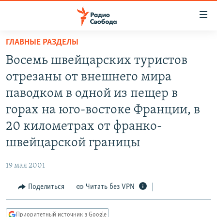
Ссылки
для
упрощенного
ГЛАВНЫЕ РАЗДЕЛЫ
ПРОГРАММЫ
доступа
Восемь швейцарских туристов
ПОДКАСТЫ
Вернуться
отрезаны от внешнего мира
к
АВТОРСКИЕ ПРОЕКТЫ
паводком в одной из пещер в
основному
ЦИТАТЫ СВОБОДЫ
содержанию
горах на юго-востоке Франции, в
Вернутся
МНЕНИЯ
20 километрах от франко-
к
КУЛЬТУРА
швейцарской границы
главной
навигации
IDEL.РЕАЛИИ
19 мая 2001
Вернутся
КАВКАЗ.РЕАЛИИ
к
Поделиться
Читать без VPN
СЕВЕР.РЕАЛИИ
поиску
СИБИРЬ.РЕАЛИИ
Приоритетный источник в Google