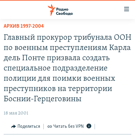
Ссылки
для
упрощенного
АРХИВ 1997-2004
ПРОГРАММЫ
доступа
Главный прокурор трибунала ООН
ПОДКАСТЫ
Вернуться
по военным преступлениям Карла
к
АВТОРСКИЕ ПРОЕКТЫ
дель Понте призвала создать
основному
ЦИТАТЫ СВОБОДЫ
содержанию
специальное подразделение
Вернутся
МНЕНИЯ
полиции для поимки военных
к
КУЛЬТУРА
преступников на территории
главной
навигации
IDEL.РЕАЛИИ
Боснии-Герцеговины
Вернутся
КАВКАЗ.РЕАЛИИ
к
18 мая 2001
СЕВЕР.РЕАЛИИ
поиску
Поделиться
Читать без VPN
СИБИРЬ.РЕАЛИИ