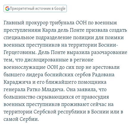
РАСПИСАНИЕ ВЕЩАНИЯ
Приоритетный источник в Google
ПОДПИШИТЕСЬ НА РАССЫЛКУ
Главный прокурор трибунала ООН по военным
преступлениям Карла дель Понте призвала создать
СОЦИАЛЬНЫЕ СЕТИ
специальное подразделение полиции для поимки
военных преступников на территории Боснии-
Герцеговины. Дель Понте выразила разочарование
тем, что дислоцированные в регионе
военнослужащие ООН до сих пор не арестовали
Все сайты РСЕ/РС
бывшего лидера боснийских сербов Радована
Караджича и его ближайшего помощника
генерала Ратко Младича. Она заявила, что
большинство скрывающихся от правосудия
военных преступников проживают сейчас на
территории Сербской республики в Боснии или в
самой Сербии.