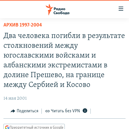
Ссылки
для
упрощенного
АРХИВ 1997-2004
ПРОГРАММЫ
доступа
Два человека погибли в результате
ПОДКАСТЫ
Вернуться
столкновений между
к
АВТОРСКИЕ ПРОЕКТЫ
югославскими войсками и
основному
ЦИТАТЫ СВОБОДЫ
содержанию
албанскими экстремистами в
Вернутся
МНЕНИЯ
долине Прешево, на границе
к
КУЛЬТУРА
между Сербией и Косово
главной
навигации
IDEL.РЕАЛИИ
14 мая 2001
Вернутся
КАВКАЗ.РЕАЛИИ
к
Поделиться
Читать без VPN
СЕВЕР.РЕАЛИИ
поиску
СИБИРЬ.РЕАЛИИ
Приоритетный источник в Google