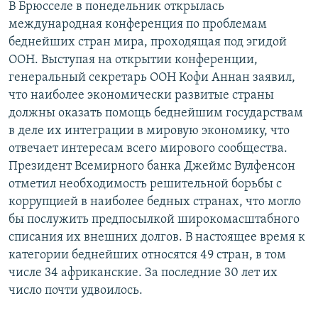
В Брюсселе в понедельник открылась
РАСПИСАНИЕ ВЕЩАНИЯ
международная конференция по проблемам
ПОДПИШИТЕСЬ НА РАССЫЛКУ
беднейших стран мира, проходящая под эгидой
ООН. Выступая на открытии конференции,
генеральный секретарь ООН Кофи Аннан заявил,
СОЦИАЛЬНЫЕ СЕТИ
что наиболее экономически развитые страны
должны оказать помощь беднейшим государствам
в деле их интеграции в мировую экономику, что
отвечает интересам всего мирового сообщества.
Президент Всемирного банка Джеймс Вулфенсон
Все сайты РСЕ/РС
отметил необходимость решительной борьбы с
коррупцией в наиболее бедных странах, что могло
бы послужить предпосылкой широкомасштабного
списания их внешних долгов. В настоящее время к
категории беднейших относятся 49 стран, в том
числе 34 африканские. За последние 30 лет их
число почти удвоилось.