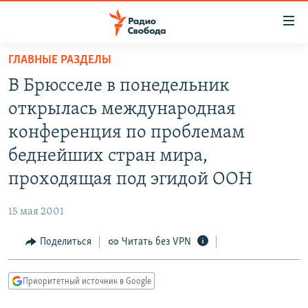
Ссылки
для
упрощенного
ГЛАВНЫЕ РАЗДЕЛЫ
ПРОГРАММЫ
доступа
В Брюсселе в понедельник
ПОДКАСТЫ
Вернуться
открылась международная
к
АВТОРСКИЕ ПРОЕКТЫ
конференция по проблемам
основному
ЦИТАТЫ СВОБОДЫ
содержанию
беднейших стран мира,
Вернутся
МНЕНИЯ
проходящая под эгидой ООН
к
КУЛЬТУРА
главной
15 мая 2001
навигации
IDEL.РЕАЛИИ
Вернутся
Поделиться
Читать без VPN
КАВКАЗ.РЕАЛИИ
к
СЕВЕР.РЕАЛИИ
поиску
Приоритетный источник в Google
СИБИРЬ.РЕАЛИИ