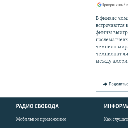
РАСПИСАНИЕ ВЕЩАНИЯ
Приоритетный и
ПОДПИШИТЕСЬ НА РАССЫЛКУ
В финале чем
встречаются 
финны выигра
послематчевы
чемпион мир
чемпионат лиш
между амери
Поделить
РАДИО СВОБОДА
ИНФОРМ
Мобильное приложение
Как слушат
СОЦИАЛЬНЫЕ СЕТИ