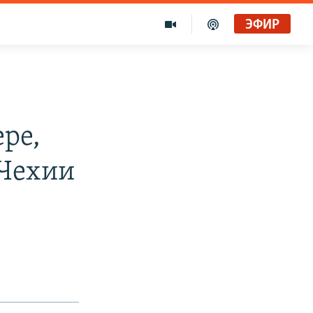
ЭФИР
ре,
 Чехии