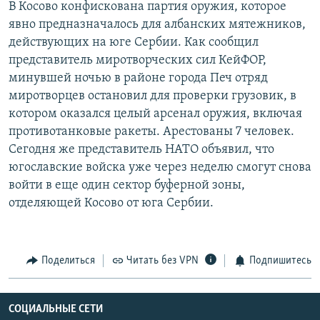
В Косово конфискована партия оружия, которое
РАСПИСАНИЕ ВЕЩАНИЯ
явно предназначалось для албанских мятежников,
ПОДПИШИТЕСЬ НА РАССЫЛКУ
действующих на юге Сербии. Как сообщил
представитель миротворческих сил КейФОР,
минувшей ночью в районе города Печ отряд
СОЦИАЛЬНЫЕ СЕТИ
миротворцев остановил для проверки грузовик, в
котором оказался целый арсенал оружия, включая
противотанковые ракеты. Арестованы 7 человек.
Сегодня же представитель НАТО объявил, что
югославские войска уже через неделю смогут снова
Все сайты РСЕ/РС
войти в еще один сектор буферной зоны,
отделяющей Косово от юга Сербии.
Поделиться
Читать без VPN
Подпишитесь
СОЦИАЛЬНЫЕ СЕТИ