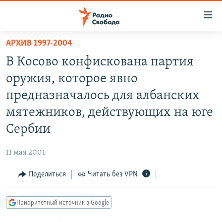
Ссылки
для
упрощенного
АРХИВ 1997-2004
ПРОГРАММЫ
доступа
В Косово конфискована партия
ПОДКАСТЫ
Вернуться
оружия, которое явно
к
АВТОРСКИЕ ПРОЕКТЫ
предназначалось для албанских
основному
ЦИТАТЫ СВОБОДЫ
содержанию
мятежников, действующих на юге
Вернутся
МНЕНИЯ
Сербии
к
КУЛЬТУРА
главной
11 мая 2001
навигации
IDEL.РЕАЛИИ
Вернутся
Поделиться
Читать без VPN
КАВКАЗ.РЕАЛИИ
к
СЕВЕР.РЕАЛИИ
поиску
Приоритетный источник в Google
СИБИРЬ.РЕАЛИИ