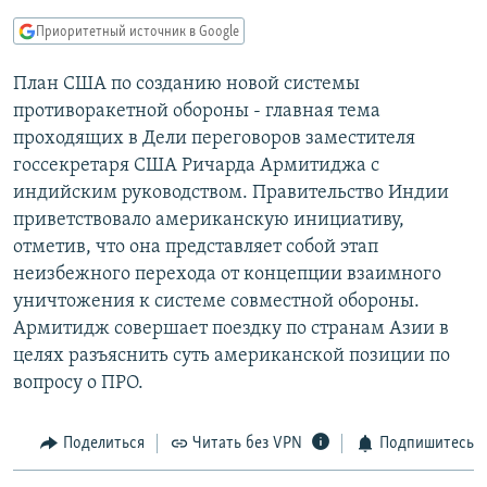
РАСПИСАНИЕ ВЕЩАНИЯ
Приоритетный источник в Google
ПОДПИШИТЕСЬ НА РАССЫЛКУ
План США по созданию новой системы
противоракетной обороны - главная тема
СОЦИАЛЬНЫЕ СЕТИ
проходящих в Дели переговоров заместителя
госсекретаря США Ричарда Армитиджа с
индийским руководством. Правительство Индии
приветствовало американскую инициативу,
отметив, что она представляет собой этап
Все сайты РСЕ/РС
неизбежного перехода от концепции взаимного
уничтожения к системе совместной обороны.
Армитидж совершает поездку по странам Азии в
целях разъяснить суть американской позиции по
вопросу о ПРО.
Поделиться
Читать без VPN
Подпишитесь