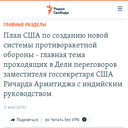
Ссылки
для
упрощенного
ГЛАВНЫЕ РАЗДЕЛЫ
ПРОГРАММЫ
доступа
План США по созданию новой
ПОДКАСТЫ
Вернуться
системы противоракетной
к
АВТОРСКИЕ ПРОЕКТЫ
обороны - главная тема
основному
ЦИТАТЫ СВОБОДЫ
содержанию
проходящих в Дели переговоров
Вернутся
МНЕНИЯ
заместителя госсекретаря США
к
КУЛЬТУРА
Ричарда Армитиджа с индийским
главной
навигации
IDEL.РЕАЛИИ
руководством
Вернутся
КАВКАЗ.РЕАЛИИ
к
11 мая 2001
СЕВЕР.РЕАЛИИ
поиску
Поделиться
Читать без VPN
СИБИРЬ.РЕАЛИИ