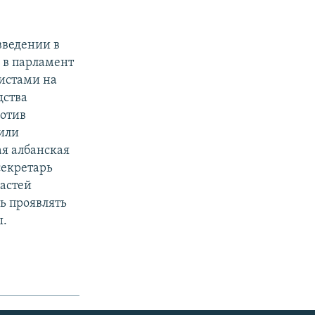
введении в
 в парламент
истами на
дства
ротив
или
ая албанская
секретарь
астей
ь проявлять
ы.