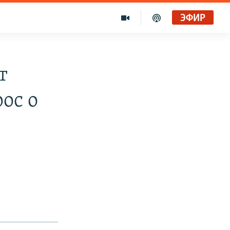
ЭФИР
т
ос о