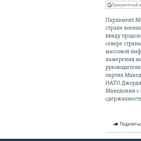
РАСПИСАНИЕ ВЕЩАНИЯ
Приоритетный и
ПОДПИШИТЕСЬ НА РАССЫЛКУ
Парламент Ма
стране военн
ввиду продол
севере стран
массовой инф
намерения ма
руководители
партия Макед
НАТО Джордж 
Македонии с 
сдержанность
Поделить