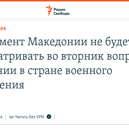
004
мент Македонии не буде
атривать во вторник вопр
нии в стране военного
ения
ся
Читать без VPN