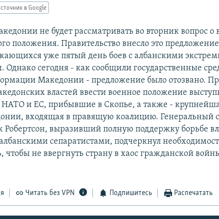
сточник в Google
кедонии не будет рассматривать во вторник вопрос о 
ого положения. Правительство внесло это предложение
жающихся уже пятый день боев с албанскими экстрем
ы. Однако сегодня - как сообщили государственные сре
ормации Македонии - предложение было отозвано. П
кедонских властей ввести военное положение выступ
 НАТО и ЕС, прибывшие в Скопье, а также - крупнейш
онии, входящая в правящую коалицию. Генеральный 
Робертсон, выразивший полную поддержку борьбе вл
албанскими сепаратистами, подчеркнул необходимост
, чтобы не ввергнуть страну в хаос гражданской войн
ся
Читать без VPN
Подпишитесь
Распечатать