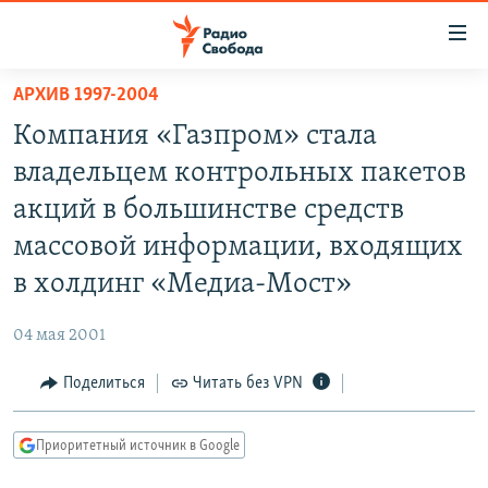
Ссылки
для
упрощенного
АРХИВ 1997-2004
ПРОГРАММЫ
доступа
Компания «Газпром» стала
ПОДКАСТЫ
Вернуться
владельцем контрольных пакетов
к
АВТОРСКИЕ ПРОЕКТЫ
акций в большинстве средств
основному
ЦИТАТЫ СВОБОДЫ
содержанию
массовой информации, входящих
Вернутся
МНЕНИЯ
в холдинг «Медиа-Мост»
к
КУЛЬТУРА
главной
04 мая 2001
навигации
IDEL.РЕАЛИИ
Вернутся
Поделиться
Читать без VPN
КАВКАЗ.РЕАЛИИ
к
СЕВЕР.РЕАЛИИ
поиску
Приоритетный источник в Google
СИБИРЬ.РЕАЛИИ