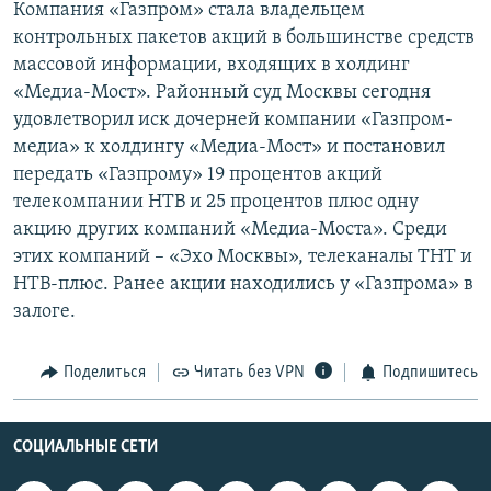
Компания «Газпром» стала владельцем
РАСПИСАНИЕ ВЕЩАНИЯ
контрольных пакетов акций в большинстве средств
ПОДПИШИТЕСЬ НА РАССЫЛКУ
массовой информации, входящих в холдинг
«Медиа-Мост». Районный суд Москвы сегодня
удовлетворил иск дочерней компании «Газпром-
СОЦИАЛЬНЫЕ СЕТИ
медиа» к холдингу «Медиа-Мост» и постановил
передать «Газпрому» 19 процентов акций
телекомпании НТВ и 25 процентов плюс одну
акцию других компаний «Медиа-Моста». Среди
этих компаний – «Эхо Москвы», телеканалы ТНТ и
Все сайты РСЕ/РС
НТВ-плюс. Ранее акции находились у «Газпрома» в
залоге.
Поделиться
Читать без VPN
Подпишитесь
СОЦИАЛЬНЫЕ СЕТИ