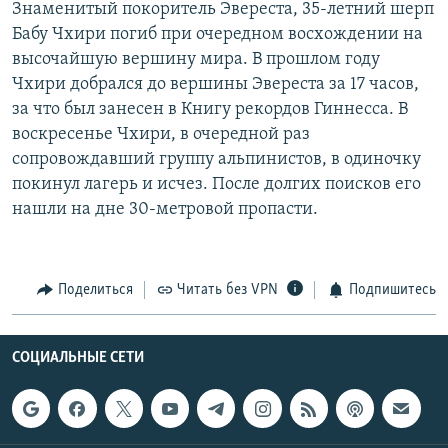
Знаменитый покоритель Эвереста, 35-летний шерп
РАСПИСАНИЕ ВЕЩАНИЯ
Бабу Чхири погиб при очередном восхождении на
ПОДПИШИТЕСЬ НА РАССЫЛКУ
высочайшую вершину мира. В прошлом году
Чхири добрался до вершины Эвереста за 17 часов,
за что был занесен в Книгу рекордов Гиннесса. В
СОЦИАЛЬНЫЕ СЕТИ
воскресенье Чхири, в очередной раз
сопровождавший группу альпинистов, в одиночку
покинул лагерь и исчез. После долгих поисков его
нашли на дне 30-метровой пропасти.
Все сайты РСЕ/РС
Поделиться
Читать без VPN
Подпишитесь
СОЦИАЛЬНЫЕ СЕТИ