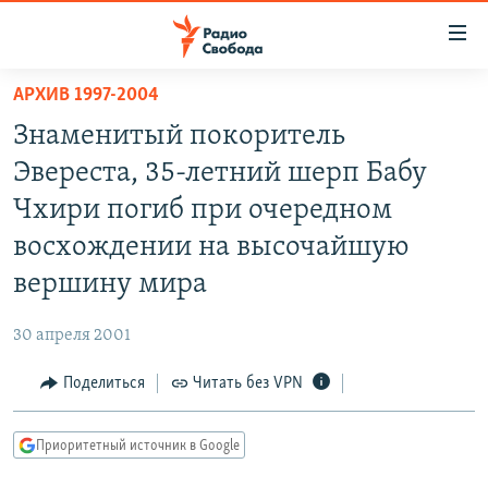
Ссылки
для
упрощенного
АРХИВ 1997-2004
ПРОГРАММЫ
доступа
Знаменитый покоритель
ПОДКАСТЫ
Вернуться
Эвереста, 35-летний шерп Бабу
к
АВТОРСКИЕ ПРОЕКТЫ
Чхири погиб при очередном
основному
ЦИТАТЫ СВОБОДЫ
содержанию
восхождении на высочайшую
Вернутся
МНЕНИЯ
вершину мира
к
КУЛЬТУРА
главной
30 апреля 2001
навигации
IDEL.РЕАЛИИ
Вернутся
Поделиться
Читать без VPN
КАВКАЗ.РЕАЛИИ
к
СЕВЕР.РЕАЛИИ
поиску
Приоритетный источник в Google
СИБИРЬ.РЕАЛИИ