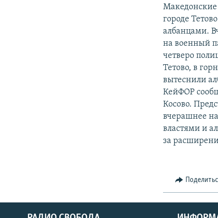
РАСПИСАНИЕ ВЕЩАНИЯ
Македонские 
ПОДПИШИТЕСЬ НА РАССЫЛКУ
городе Тетов
албанцами. В
на военный п
четверо поли
Тетово, в гор
вытеснили ал
КейФОР сооб
Косово. Пред
вчерашнее на
властями и а
за расширени
Поделить
РАДИО СВОБОДА
ИНФОРМ