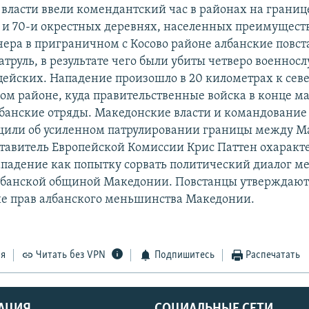
власти ввели комендантский час в районах на границе 
о и 70-и окрестных деревнях, населенных преимущест
чера в приграничном с Косово районе албанские повс
атруль, в результате чего были убиты четверо военно
цейских. Нападение произошло в 20 километрах к севе
ном районе, куда правительственные войска в конце м
банские отряды. Македонские власти и командование
щили об усиленном патрулировании границы между М
ставитель Европейской Комиссии Крис Паттен охаракт
падение как попытку сорвать политический диалог м
лбанской общиной Македонии. Повстанцы утверждают,
е прав албанского меньшинства Македонии.
ся
Читать без VPN
Подпишитесь
Распечатать
АЦИЯ
СОЦИАЛЬНЫЕ СЕТИ