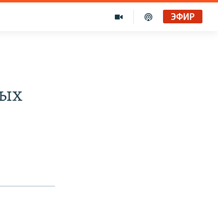
ЭФИР
ных