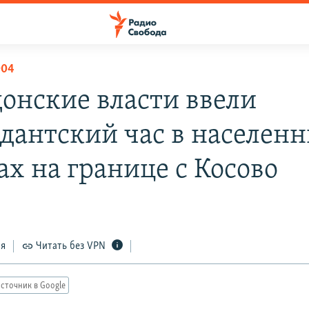
004
онские власти ввели
дантский час в населен
ах на границе с Косово
ся
Читать без VPN
сточник в Google