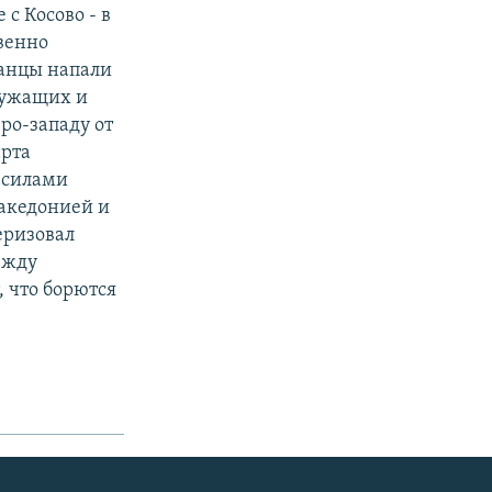
с Косово - в
венно
танцы напали
служащих и
ро-западу от
арта
 силами
акедонией и
еризовал
ежду
 что борются