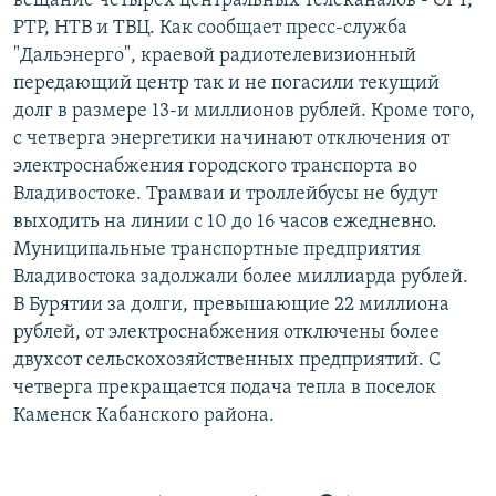
вещание четырех центральных телеканалов - ОРТ,
РАСПИСАНИЕ ВЕЩАНИЯ
РТР, НТВ и ТВЦ. Как сообщает пресс-служба
"Дальэнерго", краевой радиотелевизионный
ПОДПИШИТЕСЬ НА РАССЫЛКУ
передающий центр так и не погасили текущий
долг в размере 13-и миллионов рублей. Кроме того,
СОЦИАЛЬНЫЕ СЕТИ
с четверга энергетики начинают отключения от
электроснабжения городского транспорта во
Владивостоке. Трамваи и троллейбусы не будут
выходить на линии с 10 до 16 часов ежедневно.
Муниципальные транспортные предприятия
Все сайты РСЕ/РС
Владивостока задолжали более миллиарда рублей.
В Бурятии за долги, превышающие 22 миллиона
рублей, от электроснабжения отключены более
двухсот сельскохозяйственных предприятий. С
четверга прекращается подача тепла в поселок
Каменск Кабанского района.