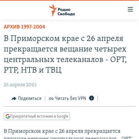
Ссылки
для
упрощенного
АРХИВ 1997-2004
ПРОГРАММЫ
доступа
В Приморском крае с 26 апреля
ПОДКАСТЫ
Вернуться
прекращается вещание четырех
к
АВТОРСКИЕ ПРОЕКТЫ
центральных телеканалов - ОРТ,
основному
ЦИТАТЫ СВОБОДЫ
содержанию
РТР, НТВ и ТВЦ
Вернутся
МНЕНИЯ
к
25 апреля 2001
КУЛЬТУРА
главной
Поделиться
Читать без VPN
навигации
IDEL.РЕАЛИИ
Вернутся
КАВКАЗ.РЕАЛИИ
к
Приоритетный источник в Google
СЕВЕР.РЕАЛИИ
поиску
В Приморском крае с 26 апреля прекращается
СИБИРЬ.РЕАЛИИ