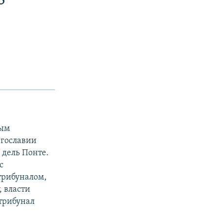
ным
Югославии
 дель Понте.
с
трибуналом,
 власти
 трибунал