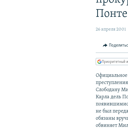
РАСПИСАНИЕ ВЕЩАНИЯ
ПОДПИШИТЕСЬ НА РАССЫЛКУ
Понте
26 апреля 2001
Поделить
Приоритетный и
Официальное
преступления
Слободану Ми
Карла дель По
появившимися
не был перед
обязаны вруч
обвиняет Мил