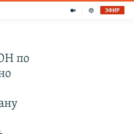
ЭФИР
ОН по
но
ану
ь