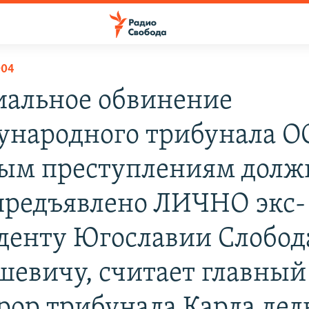
004
альное обвинение
народного трибунала О
ым преступлениям долж
предъявлено ЛИЧНО экс-
денту Югославии Слобод
евичу, считает главный
рор трибунала Карла дел