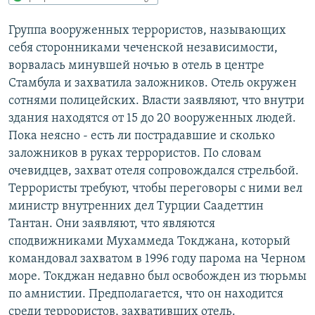
РАСПИСАНИЕ ВЕЩАНИЯ
Группа вооруженных террористов, называющих
ПОДПИШИТЕСЬ НА РАССЫЛКУ
себя сторонниками чеченской независимости,
ворвалась минувшей ночью в отель в центре
СОЦИАЛЬНЫЕ СЕТИ
Стамбула и захватила заложников. Отель окружен
сотнями полицейских. Власти заявляют, что внутри
здания находятся от 15 до 20 вооруженных людей.
Пока неясно - есть ли пострадавшие и сколько
заложников в руках террористов. По словам
очевидцев, захват отеля сопровождался стрельбой.
Все сайты РСЕ/РС
Террористы требуют, чтобы переговоры с ними вел
министр внутренних дел Турции Саадеттин
Тантан. Они заявляют, что являются
сподвижниками Мухаммеда Токджана, который
командовал захватом в 1996 году парома на Черном
море. Токджан недавно был освобожден из тюрьмы
по амнистии. Предполагается, что он находится
среди террористов, захвативших отель.