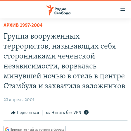
Ссылки
для
упрощенного
АРХИВ 1997-2004
ПРОГРАММЫ
доступа
Группа вооруженных
ПОДКАСТЫ
Вернуться
террористов, называющих себя
к
АВТОРСКИЕ ПРОЕКТЫ
сторонниками чеченской
основному
ЦИТАТЫ СВОБОДЫ
содержанию
независимости, ворвалась
Вернутся
МНЕНИЯ
минувшей ночью в отель в центре
к
КУЛЬТУРА
Стамбула и захватила заложников
главной
навигации
IDEL.РЕАЛИИ
23 апреля 2001
Вернутся
КАВКАЗ.РЕАЛИИ
к
Поделиться
Читать без VPN
СЕВЕР.РЕАЛИИ
поиску
СИБИРЬ.РЕАЛИИ
Приоритетный источник в Google