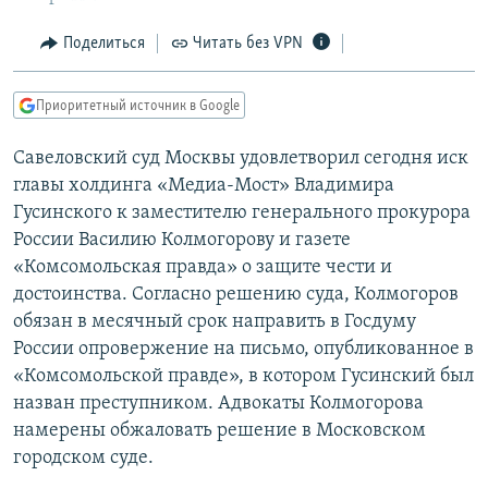
РАСПИСАНИЕ ВЕЩАНИЯ
Поделиться
Читать без VPN
ПОДПИШИТЕСЬ НА РАССЫЛКУ
Приоритетный источник в Google
СОЦИАЛЬНЫЕ СЕТИ
Савеловский суд Москвы удовлетворил сегодня иск
главы холдинга «Медиа-Мост» Владимира
Гусинского к заместителю генерального прокурора
России Василию Колмогорову и газете
Все сайты РСЕ/РС
«Комсомольская правда» о защите чести и
достоинства. Согласно решению суда, Колмогоров
обязан в месячный срок направить в Госдуму
России опровержение на письмо, опубликованное в
«Комсомольской правде», в котором Гусинский был
назван преступником. Адвокаты Колмогорова
намерены обжаловать решение в Московском
городском суде.