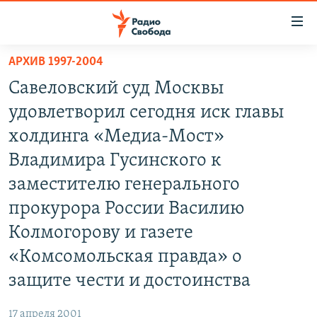
Ссылки
для
упрощенного
АРХИВ 1997-2004
ПРОГРАММЫ
доступа
Савеловский суд Москвы
ПОДКАСТЫ
Вернуться
удовлетворил сегодня иск главы
к
АВТОРСКИЕ ПРОЕКТЫ
холдинга «Медиа-Мост»
основному
ЦИТАТЫ СВОБОДЫ
содержанию
Владимира Гусинского к
Вернутся
МНЕНИЯ
заместителю генерального
к
КУЛЬТУРА
прокурора России Василию
главной
навигации
IDEL.РЕАЛИИ
Колмогорову и газете
Вернутся
КАВКАЗ.РЕАЛИИ
«Комсомольская правда» о
к
защите чести и достоинства
СЕВЕР.РЕАЛИИ
поиску
СИБИРЬ.РЕАЛИИ
17 апреля 2001