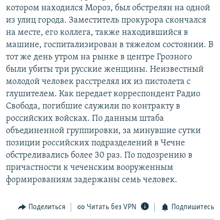
котором находился Мороз, был обстрелян на одной
РАСПИСАНИЕ ВЕЩАНИЯ
из улиц города. Заместитель прокурора скончался
ПОДПИШИТЕСЬ НА РАССЫЛКУ
на месте, его коллега, также находившийся в
машине, госпитализирован в тяжелом состоянии. В
СОЦИАЛЬНЫЕ СЕТИ
тот же день утром на рынке в центре Грозного
были убиты три русские женщины. Неизвестный
молодой человек расстрелял их из пистолета с
глушителем. Как передает корреспондент Радио
Свобода, погибшие служили по контракту в
российских войсках. По данным штаба
Все сайты РСЕ/РС
объединенной группировки, за минувшие сутки
позиции российских подразделений в Чечне
обстреливались более 30 раз. По подозрению в
причастности к чеченским вооруженным
формированиям задержаны семь человек.
Поделиться
Читать без VPN
Подпишитесь