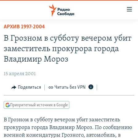
Ссылки
для
упрощенного
АРХИВ 1997-2004
ПРОГРАММЫ
доступа
В Грозном в субботу вечером убит
ПОДКАСТЫ
Вернуться
заместитель прокурора города
к
АВТОРСКИЕ ПРОЕКТЫ
Владимир Мороз
основному
ЦИТАТЫ СВОБОДЫ
содержанию
15 апреля 2001
Вернутся
МНЕНИЯ
к
Поделиться
Читать без VPN
КУЛЬТУРА
главной
навигации
IDEL.РЕАЛИИ
Приоритетный источник в Google
Вернутся
КАВКАЗ.РЕАЛИИ
к
В Грозном в субботу вечером убит заместитель
СЕВЕР.РЕАЛИИ
поиску
прокурора города Владимир Мороз. По сообщению
СИБИРЬ.РЕАЛИИ
военной комендатуры Грозного, автомобиль, в