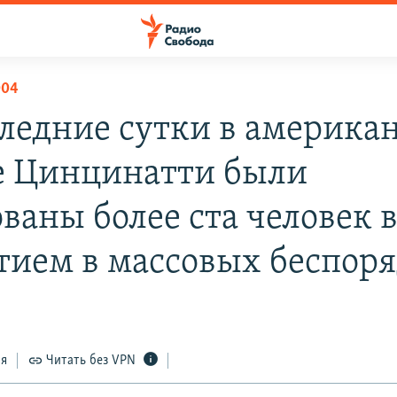
004
следние сутки в америка
е Цинцинатти были
ваны более ста человек в
стием в массовых беспор
ся
Читать без VPN