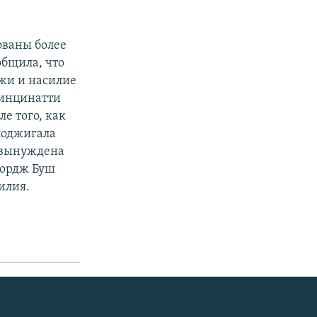
ованы более
общила, что
ежи и насилие
Цинцинатти
е того, как
поджигала
 вынуждена
жордж Буш
илия.