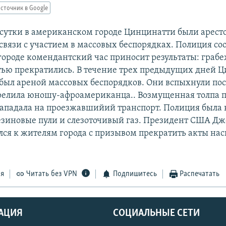
сточник в Google
 сутки в американском городе Цинцинатти были арест
 связи с участием в массовых беспорядках. Полиция со
городе комендантский час приносит результаты: граб
тью прекратились. В течение трех предыдущих дней 
 был ареной массовых беспорядков. Они вспыхнули посл
релила юношу-афроамериканца.. Возмущенная толпа 
ападала на проезжавшийий транспорт. Полиция была
зиновые пули и слезоточивый газ. Президент США Д
лся к жителям города с призывом прекратить акты нас
ся
Читать без VPN
Подпишитесь
Распечатать
АЦИЯ
СОЦИАЛЬНЫЕ СЕТИ