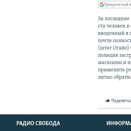
РАСПИСАНИЕ ВЕЩАНИЯ
Приоритетный и
ПОДПИШИТЕСЬ НА РАССЫЛКУ
За последние
ста человек в
введенный в 
почти полнос
(штат Огайо)
полиция заст
магазины и н
применить ре
лично обрати
Поделить
РАДИО СВОБОДА
ИНФОРМ