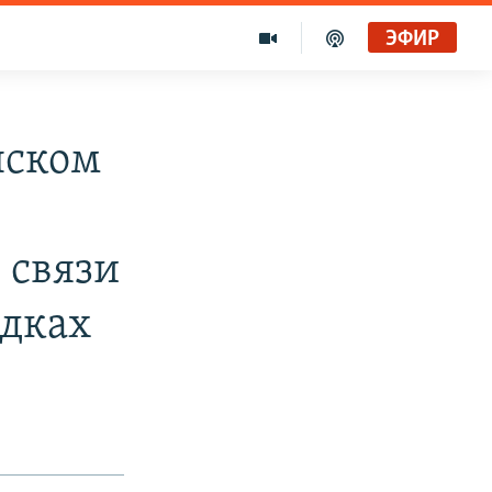
ЭФИР
нском
 связи
ядках