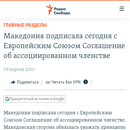
Ссылки
для
упрощенного
ГЛАВНЫЕ РАЗДЕЛЫ
ПРОГРАММЫ
доступа
Македония подписала сегодня с
ПОДКАСТЫ
Вернуться
Европейским Союзом Соглашение
к
АВТОРСКИЕ ПРОЕКТЫ
об ассоциированном членстве
основному
ЦИТАТЫ СВОБОДЫ
содержанию
09 апреля 2001
Вернутся
МНЕНИЯ
к
Поделиться
Читать без VPN
КУЛЬТУРА
главной
навигации
IDEL.РЕАЛИИ
Приоритетный источник в Google
Вернутся
КАВКАЗ.РЕАЛИИ
к
Македония подписала сегодня с Европейским
СЕВЕР.РЕАЛИИ
поиску
Союзом Соглашение об ассоциированном членстве.
СИБИРЬ.РЕАЛИИ
Македонская сторона обязалась уважать принципы