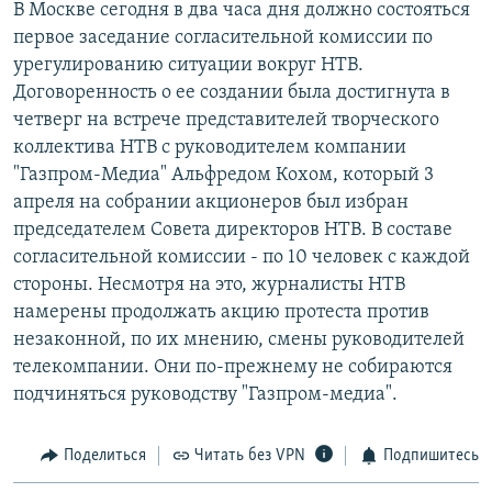
В Москве сегодня в два часа дня должно состояться
РАСПИСАНИЕ ВЕЩАНИЯ
первое заседание согласительной комиссии по
ПОДПИШИТЕСЬ НА РАССЫЛКУ
урегулированию ситуации вокруг НТВ.
Договоренность о ее создании была достигнута в
четверг на встрече представителей творческого
СОЦИАЛЬНЫЕ СЕТИ
коллектива НТВ с руководителем компании
"Газпром-Медиа" Альфредом Кохом, который 3
апреля на собрании акционеров был избран
председателем Совета директоров НТВ. В составе
согласительной комиссии - по 10 человек с каждой
Все сайты РСЕ/РС
стороны. Несмотря на это, журналисты НТВ
намерены продолжать акцию протеста против
незаконной, по их мнению, смены руководителей
телекомпании. Они по-прежнему не собираются
подчиняться руководству "Газпром-медиа".
Поделиться
Читать без VPN
Подпишитесь