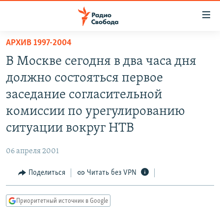
Ссылки
для
упрощенного
АРХИВ 1997-2004
ПРОГРАММЫ
доступа
В Москве сегодня в два часа дня
ПОДКАСТЫ
Вернуться
должно состояться первое
к
АВТОРСКИЕ ПРОЕКТЫ
заседание согласительной
основному
ЦИТАТЫ СВОБОДЫ
содержанию
комиссии по урегулированию
Вернутся
МНЕНИЯ
ситуации вокруг НТВ
к
КУЛЬТУРА
главной
06 апреля 2001
навигации
IDEL.РЕАЛИИ
Вернутся
Поделиться
Читать без VPN
КАВКАЗ.РЕАЛИИ
к
СЕВЕР.РЕАЛИИ
поиску
Приоритетный источник в Google
СИБИРЬ.РЕАЛИИ