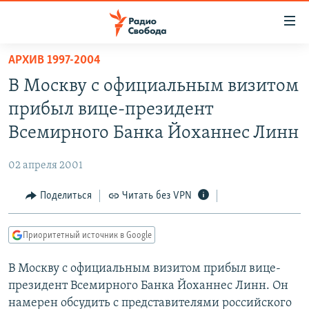
Ссылки
для
упрощенного
АРХИВ 1997-2004
ПРОГРАММЫ
доступа
В Москву с официальным визитом
ПОДКАСТЫ
Вернуться
прибыл вице-президент
к
АВТОРСКИЕ ПРОЕКТЫ
Всемирного Банка Йоханнес Линн
основному
ЦИТАТЫ СВОБОДЫ
содержанию
02 апреля 2001
Вернутся
МНЕНИЯ
к
Поделиться
Читать без VPN
КУЛЬТУРА
главной
навигации
IDEL.РЕАЛИИ
Приоритетный источник в Google
Вернутся
КАВКАЗ.РЕАЛИИ
к
В Москву с официальным визитом прибыл вице-
СЕВЕР.РЕАЛИИ
поиску
президент Всемирного Банка Йоханнес Линн. Он
СИБИРЬ.РЕАЛИИ
намерен обсудить с представителями российского