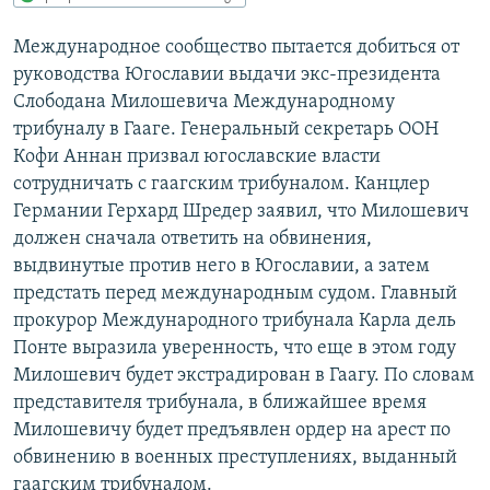
РАСПИСАНИЕ ВЕЩАНИЯ
Международное сообщество пытается добиться от
ПОДПИШИТЕСЬ НА РАССЫЛКУ
руководства Югославии выдачи экс-президента
Слободана Милошевича Международному
СОЦИАЛЬНЫЕ СЕТИ
трибуналу в Гааге. Генеральный секретарь ООН
Кофи Аннан призвал югославские власти
сотрудничать с гаагским трибуналом. Канцлер
Германии Герхард Шредер заявил, что Милошевич
должен сначала ответить на обвинения,
выдвинутые против него в Югославии, а затем
Все сайты РСЕ/РС
предстать перед международным судом. Главный
прокурор Международного трибунала Карла дель
Понте выразила уверенность, что еще в этом году
Милошевич будет экстрадирован в Гаагу. По словам
представителя трибунала, в ближайшее время
Милошевичу будет предъявлен ордер на арест по
обвинению в военных преступлениях, выданный
гаагским трибуналом.