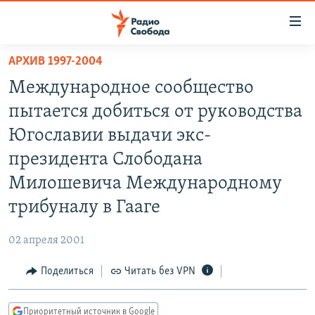
Ссылки
для
упрощенного
АРХИВ 1997-2004
ПРОГРАММЫ
доступа
Международное сообщество
ПОДКАСТЫ
Вернуться
пытается добиться от руководства
к
АВТОРСКИЕ ПРОЕКТЫ
Югославии выдачи экс-
основному
ЦИТАТЫ СВОБОДЫ
содержанию
президента Слободана
Вернутся
МНЕНИЯ
Милошевича Международному
к
КУЛЬТУРА
трибуналу в Гааге
главной
навигации
IDEL.РЕАЛИИ
02 апреля 2001
Вернутся
КАВКАЗ.РЕАЛИИ
к
Поделиться
Читать без VPN
СЕВЕР.РЕАЛИИ
поиску
СИБИРЬ.РЕАЛИИ
Приоритетный источник в Google